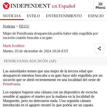
Removed from bookmarks
Menú
Close popover
Bookmark popover
NOTICIAS
ESTILO
ENTRETENIMIENTO
ESPACIO
DEPORTES
Noticias
EEUU
Mujer de Pensilvania desaparecida podría haber sido engullida por
socavón cuando buscaba a su gato
Mark Scolforo
Martes, 03 de diciembre de 2024 18:34 EST
PENSILVANIA-SOCAVÓN
(
AP
)
Las autoridades temen que una mujer de la tercera edad que
desapareció mientras buscaba a su gato haya sido engullida por un
socavón que se abrió recientemente en una localidad del oeste de
Pensilvania
.
Los equipos bajaron una cámara con un dispositivo de escucha
sensible al agujero el martes por la mañana en la localidad de
Marguerite, pero no detectaron nada. Una segunda cámara
introducida en el agujero mostró lo que podría ser un zapato.