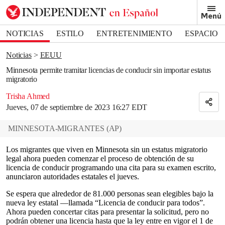
Removed from bookmarks
Menú
Close popover
Bookmark popover
NOTICIAS
ESTILO
ENTRETENIMIENTO
ESPACIO
DEPORTES
Noticias
EEUU
Minnesota permite tramitar licencias de conducir sin importar estatus
migratorio
Trisha Ahmed
Jueves, 07 de septiembre de 2023 16:27 EDT
MINNESOTA-MIGRANTES
(
AP
)
Los migrantes que viven en Minnesota sin un estatus migratorio
legal ahora pueden comenzar el proceso de obtención de su
licencia de conducir programando una cita para su examen escrito,
anunciaron autoridades estatales el jueves.
Se espera que alrededor de 81.000 personas sean elegibles bajo la
nueva ley estatal —llamada “Licencia de conducir para todos”.
Ahora pueden concertar citas para presentar la solicitud, pero no
podrán obtener una licencia hasta que la ley entre en vigor el 1 de