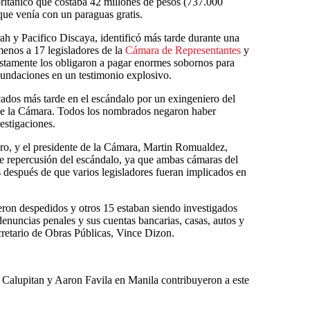
 británico que costaba 42 millones de pesos (737.000
ue venía con un paraguas gratis.
arah y Pacifico Discaya, identificó más tarde durante una
menos a 17 legisladores de la
Cámara de Representantes
y
estamente los obligaron a pagar enormes sobornos para
nundaciones en un testimonio explosivo.
ados más tarde en el escándalo por un exingeniero del
de la Cámara. Todos los nombrados negaron haber
estigaciones.
ro, y el presidente de la Cámara, Martin Romualdez,
e repercusión del escándalo, ya que ambas cámaras del
as después de que varios legisladores fueran implicados en
eron despedidos y otros 15 estaban siendo investigados
denuncias penales y sus cuentas bancarias, casas, autos y
ecretario de Obras Públicas, Vince Dizon.
l Calupitan y Aaron Favila en Manila contribuyeron a este