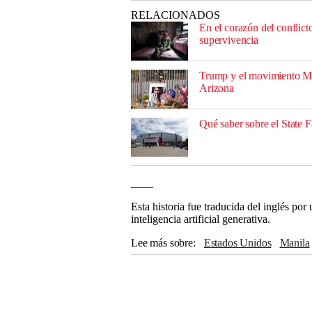
RELACIONADOS
En el corazón del conflict
supervivencia
Trump y el movimiento MA
Arizona
Qué saber sobre el State 
____
Esta historia fue traducida del inglés po
inteligencia artificial generativa.
Lee más sobre
Estados Unidos
Manila
Australia
The Associated Press