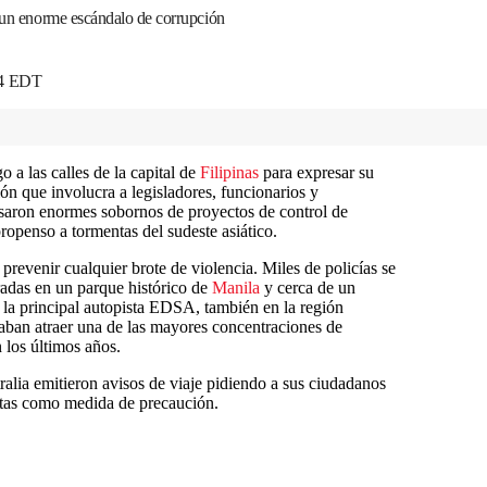
r un enorme escándalo de corrupción
04 EDT
 a las calles de la capital de
Filipinas
para expresar su
ón que involucra a legisladores, funcionarios y
aron enormes sobornos de proyectos de control de
openso a tormentas del sudeste asiático.
 prevenir cualquier brote de violencia. Miles de policías se
radas en un parque histórico de
Manila
y cerca de un
la principal autopista EDSA, también en la región
raban atraer una de las mayores concentraciones de
 los últimos años.
alia emitieron avisos de viaje pidiendo a sus ciudadanos
stas como medida de precaución.