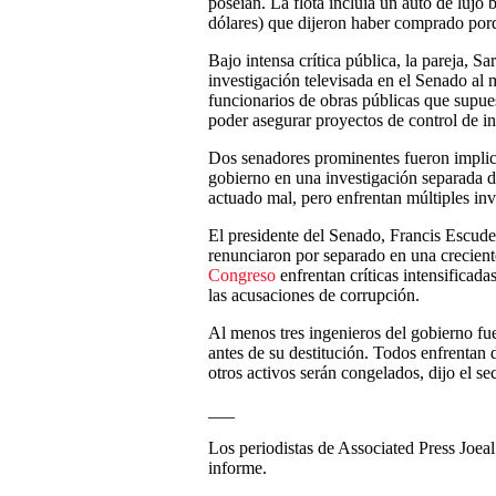
poseían. La flota incluía un auto de lujo
dólares) que dijeron haber comprado porq
Bajo intensa crítica pública, la pareja, S
investigación televisada en el Senado al 
funcionarios de obras públicas que supu
poder asegurar proyectos de control de i
Dos senadores prominentes fueron implic
gobierno en una investigación separada 
actuado mal, pero enfrentan múltiples inv
El presidente del Senado, Francis Escude
renunciaron por separado en una crecient
Congreso
enfrentan críticas intensificad
las acusaciones de corrupción.
Al menos tres ingenieros del gobierno fu
antes de su destitución. Todos enfrentan 
otros activos serán congelados, dijo el s
___
Los periodistas de Associated Press Joea
informe.