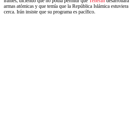
iraníes, diciendo que no podía permitir que
Teherán
desarrollara
armas atómicas y que temía que la República Islámica estuviera
cerca. Irán insiste que su programa es pacífico.