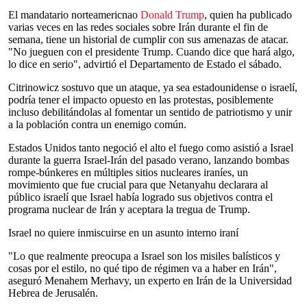
El mandatario norteamericnao
Donald Trump
, quien ha publicado
varias veces en las redes sociales sobre Irán durante el fin de
semana, tiene un historial de cumplir con sus amenazas de atacar.
"No jueguen con el presidente Trump. Cuando dice que hará algo,
lo dice en serio", advirtió el Departamento de Estado el sábado.
Citrinowicz sostuvo que un ataque, ya sea estadounidense o israelí,
podría tener el impacto opuesto en las protestas, posiblemente
incluso debilitándolas al fomentar un sentido de patriotismo y unir
a la población contra un enemigo común.
Estados Unidos tanto negoció el alto el fuego como asistió a Israel
durante la guerra Israel-Irán del pasado verano, lanzando bombas
rompe-búnkeres en múltiples sitios nucleares iraníes, un
movimiento que fue crucial para que Netanyahu declarara al
público israelí que Israel había logrado sus objetivos contra el
programa nuclear de Irán y aceptara la tregua de Trump.
Israel no quiere inmiscuirse en un asunto interno iraní
"Lo que realmente preocupa a Israel son los misiles balísticos y
cosas por el estilo, no qué tipo de régimen va a haber en Irán",
aseguró Menahem Merhavy, un experto en Irán de la Universidad
Hebrea de Jerusalén.