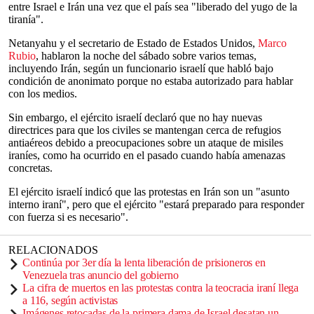
entre Israel e Irán una vez que el país sea "liberado del yugo de la
tiranía".
Netanyahu y el secretario de Estado de Estados Unidos,
Marco
Rubio
, hablaron la noche del sábado sobre varios temas,
incluyendo Irán, según un funcionario israelí que habló bajo
condición de anonimato porque no estaba autorizado para hablar
con los medios.
Sin embargo, el ejército israelí declaró que no hay nuevas
directrices para que los civiles se mantengan cerca de refugios
antiaéreos debido a preocupaciones sobre un ataque de misiles
iraníes, como ha ocurrido en el pasado cuando había amenazas
concretas.
El ejército israelí indicó que las protestas en Irán son un "asunto
interno iraní", pero que el ejército "estará preparado para responder
con fuerza si es necesario".
RELACIONADOS
Continúa por 3er día la lenta liberación de prisioneros en
Venezuela tras anuncio del gobierno
La cifra de muertos en las protestas contra la teocracia iraní llega
a 116, según activistas
Imágenes retocadas de la primera dama de Israel desatan un