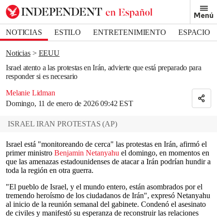
Removed from bookmarks
Menú
Close popover
Bookmark popover
NOTICIAS
ESTILO
ENTRETENIMIENTO
ESPACIO
DEPORTES
Noticias
EEUU
Israel atento a las protestas en Irán, advierte que está preparado para
responder si es necesario
Melanie Lidman
Domingo, 11 de enero de 2026 09:42 EST
ISRAEL IRAN PROTESTAS
(
AP
)
Israel está "monitoreando de cerca" las protestas en Irán, afirmó el
primer ministro
Benjamin Netanyahu
el domingo, en momentos en
que las amenazas estadounidenses de atacar a Irán podrían hundir a
toda la región en otra guerra.
"El pueblo de Israel, y el mundo entero, están asombrados por el
tremendo heroísmo de los ciudadanos de Irán", expresó Netanyahu
al inicio de la reunión semanal del gabinete. Condenó el asesinato
de civiles y manifestó su esperanza de reconstruir las relaciones