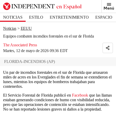
Removed from bookmarks
Menú
Close popover
Bookmark popover
NOTICIAS
ESTILO
ENTRETENIMIENTO
ESPACIO
DEPORTES
Noticias
EEUU
Equipos combaten incendios forestales en el sur de Florida
The Associated Press
Martes, 12 de mayo de 2026 09:36 EDT
FLORIDA-INCENDIOS
(
AP
)
Un par de incendios forestales en el sur de Florida que arrasaron
miles de acres en los Everglades el fin de semana se extendieron el
lunes, mientras los equipos de bomberos trabajaban para
contenerlos.
El Servicio Forestal de Florida publicó en
Facebook
que las llamas
estaban generando condiciones de humo con visibilidad reducida,
pero que las operaciones de contención se estaban intensificando.
No se han reportado lesiones graves ni daños a la propiedad.