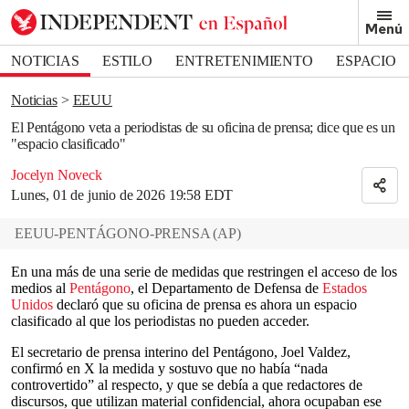
Removed from bookmarks
Menú
Close popover
Bookmark popover
NOTICIAS
ESTILO
ENTRETENIMIENTO
ESPACIO
DEPORTES
Noticias
EEUU
El Pentágono veta a periodistas de su oficina de prensa; dice que es un
"espacio clasificado"
Jocelyn Noveck
Lunes, 01 de junio de 2026 19:58 EDT
EEUU-PENTÁGONO-PRENSA
(
AP
)
En una más de una serie de medidas que restringen el acceso de los
medios al
Pentágono
, el Departamento de Defensa de
Estados
Unidos
declaró que su oficina de prensa es ahora un espacio
clasificado al que los periodistas no pueden acceder.
El secretario de prensa interino del Pentágono, Joel Valdez,
confirmó en X la medida y sostuvo que no había “nada
controvertido” al respecto, y que se debía a que redactores de
discursos, que utilizan material confidencial, ahora ocupaban ese