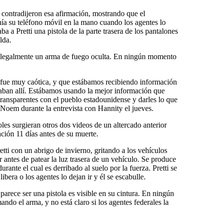
 contradijeron esa afirmación, mostrando que el
nía su teléfono móvil en la mano cuando los agentes lo
aba a Pretti una pistola de la parte trasera de los pantalones
lda.
tar legalmente un arma de fuego oculta. En ningún momento
 fue muy caótica, y que estábamos recibiendo información
taban allí. Estábamos usando la mejor información que
ansparentes con el pueblo estadounidense y darles lo que
o Noem durante la entrevista con Hannity el jueves.
es surgieran otros dos videos de un altercado anterior
ación 11 días antes de su muerte.
tti con un abrigo de invierno, gritando a los vehículos
antes de patear la luz trasera de un vehículo. Se produce
durante el cual es derribado al suelo por la fuerza. Pretti se
 libera o los agentes lo dejan ir y él se escabulle.
parece ser una pistola es visible en su cintura. En ningún
ndo el arma, y no está claro si los agentes federales la