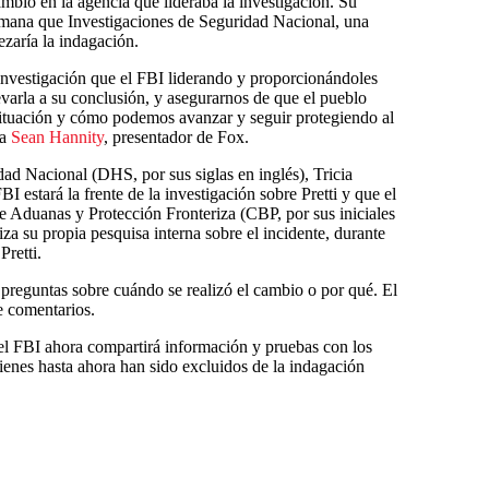
mbio en la agencia que lideraba la investigación. Su
emana que Investigaciones de Seguridad Nacional, una
zaría la indagación.
nvestigación que el FBI liderando y proporcionándoles
evarla a su conclusión, y asegurarnos de que el pueblo
situación y cómo podemos avanzar y seguir protegiendo al
 a
Sean Hannity
, presentador de Fox.
d Nacional (DHS, por sus siglas en inglés), Tricia
 estará la frente de la investigación sobre Pretti y que el
 Aduanas y Protección Fronteriza (CBP, por sus iniciales
iza su propia pesquisa interna sobre el incidente, durante
Pretti.
eguntas sobre cuándo se realizó el cambio o por qué. El
e comentarios.
l FBI ahora compartirá información y pruebas con los
ienes hasta ahora han sido excluidos de la indagación