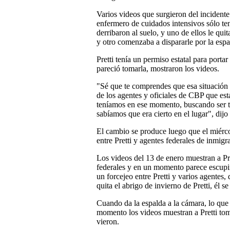
Varios videos que surgieron del incidente
enfermero de cuidados intensivos sólo te
derribaron al suelo, y uno de ellos le quit
y otro comenzaba a dispararle por la espa
Pretti tenía un permiso estatal para por
pareció tomarla, mostraron los videos.
"Sé que te comprendes que esa situación
de los agentes y oficiales de CBP que es
teníamos en ese momento, buscando ser tr
sabíamos que era cierto en el lugar", dij
El cambio se produce luego que el miércol
entre Pretti y agentes federales de inmigr
Los videos del 13 de enero muestran a Pre
federales y en un momento parece escupir 
un forcejeo entre Pretti y varios agentes, 
quita el abrigo de invierno de Pretti, él se
Cuando da la espalda a la cámara, lo que 
momento los videos muestran a Pretti toma
vieron.