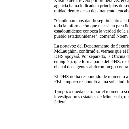
Kristi Noem, reveló por primera vez el ca
agencia había indicado a principios de s
unidad dentro de su departamento, encabe
"Continuaremos dando seguimiento a la i
toda la información que necesiten para ll
estadounidense conozca la verdad de la 
pueblo estadounidense", comentó Noem
La portavoz del Departamento de Segurida
McLaughlin, confirmó el viernes que el FBI
DHS apoyará. Por separado, la Oficina de
en inglés), que forma parte del DHS, real
el cual dos agentes abrieron fuego contra 
El DHS no ha respondido de momento a pr
FBI tampoco respondió a una solicitud d
Tampoco queda claro por el momento si e
investigadores estatales de Minnesota, qu
federal.