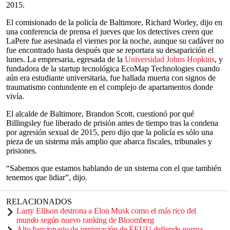
2015.
El comisionado de la policía de Baltimore, Richard Worley, dijo en
una conferencia de prensa el jueves que los detectives creen que
LaPere fue asesinada el viernes por la noche, aunque su cadáver no
fue encontrado hasta después que se reportara su desaparición el
lunes. La empresaria, egresada de la
Universidad Johns Hopkins
, y
fundadora de la startup tecnológica EcoMap Technologies cuando
aún era estudiante universitaria, fue hallada muerta con signos de
traumatismo contundente en el complejo de apartamentos donde
vivía.
El alcalde de Baltimore, Brandon Scott, cuestionó por qué
Billingsley fue liberado de prisión antes de tiempo tras la condena
por agresión sexual de 2015, pero dijo que la policía es sólo una
pieza de un sistema más amplio que abarca fiscales, tribunales y
prisiones.
“Sabemos que estamos hablando de un sistema con el que también
tenemos que lidiar”, dijo.
RELACIONADOS
Larry Ellison destrona a Elon Musk como el más rico del
mundo según nuevo ranking de Bloomberg
Alto funcionario de inmigración de EEUU defiende norma