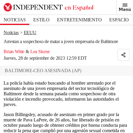
Removed from bookmarks
Menú
Close popover
Bookmark popover
NOTICIAS
ESTILO
ENTRETENIMIENTO
ESPACIO
DEPORTES
Noticias
EEUU
Arrestan a sospechoso de matar a joven empresaria de Baltimore
Brian Witte
&
Lea Skene
Jueves, 28 de septiembre de 2023 12:59 EDT
BALTIMORE-CEO ASESINADA
(
AP
)
La policía había estado buscando al hombre arrestado por el
asesinato de una joven empresaria del sector tecnológico de
Baltimore desde la semana pasada como sospechoso de otra
violación e incendio provocado, informaron las autoridades el
jueves.
Jason Billingsley, acusado de asesinato en primer grado por la
muerte de Pava LaPere, de 26 años, fue liberado de prisión en
octubre pasado luego de obtener créditos por buena conducta para
reducir la pena que cumplió por una agresión sexual cometida en