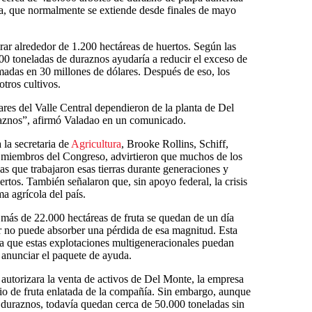
a, que normalmente se extiende desde finales de mayo
irar alrededor de 1.200 hectáreas de huertos. Según las
00 toneladas de duraznos ayudaría a reducir el exceso de
timadas en 30 millones de dólares. Después de eso, los
otros cultivos.
ares del Valle Central dependieron de la planta de Del
aznos”, afirmó Valadao en un comunicado.
la secretaria de
Agricultura
, Brooke Rollins, Schiff,
 miembros del Congreso, advirtieron que muchos de los
as que trabajaron esas tierras durante generaciones y
ertos. También señalaron que, sin apoyo federal, la crisis
a agrícola del país.
más de 22.000 hectáreas de fruta se quedan de un día
ar no puede absorber una pérdida de esa magnitud. Esta
ra que estas explotaciones multigeneracionales puedan
 anunciar el paquete de ayuda.
 autorizara la venta de activos de Del Monte, la empresa
io de fruta enlatada de la compañía. Sin embargo, aunque
 duraznos, todavía quedan cerca de 50.000 toneladas sin