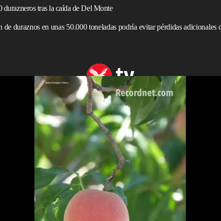
0 durazneros tras la caída de Del Monte
n de duraznos en unas 50.000 toneladas podría evitar pérdidas adicionales d
durazno en California
de
California
se preparan para destruir cerca de 420.000
después de que Del Monte Foods cerrara sus plantas
as y verduras, con 139 años de trayectoria, clausuró de
y Hughson en abril, tras acogerse al Capítulo 11 de la ley
ores sin empleo y golpearon con fuerza a los
agricultores
s que mantenían desde hacía dos décadas con Del Monte y
 para vender sus cosechas.