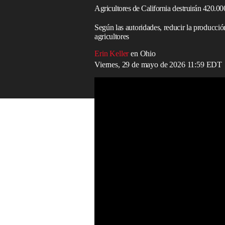
Agricultores de California destruirán 420.00
Según las autoridades, reducir la producció
agricultores
Erin Keller
en Ohio
Viernes, 29 de mayo de 2026 11:59 EDT
USDA apoya con ayuda a productores de 
Read in English
Los productores de duraznos del centro 
árboles de durazno de carozo adherido, 
procesadoras a comienzos de este año.
La histórica empresa de conservas de frut
forma definitiva sus fábricas en Modesto 
de bancarrota en julio del año pasado.
Los cierres dejaron a cientos de trabajad
de la región. Muchos perdieron contrato
ahora cuentan con muy pocas alternativas