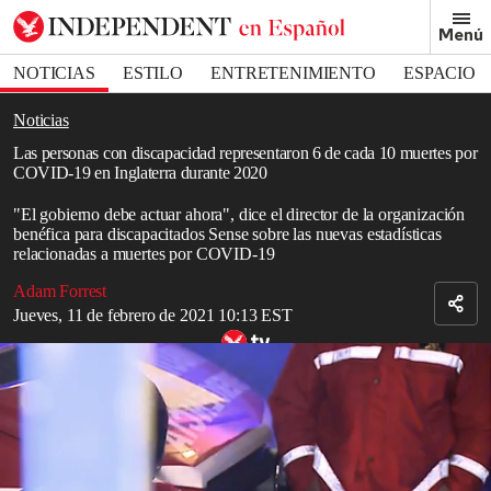
Removed from bookmarks
Menú
Close popover
Bookmark popover
NOTICIAS
ESTILO
ENTRETENIMIENTO
ESPACIO
DEPORTES
Noticias
Las personas con discapacidad representaron 6 de cada 10 muertes por
COVID-19 en Inglaterra durante 2020
"El gobierno debe actuar ahora", dice el director de la organización
benéfica para discapacitados Sense sobre las nuevas estadísticas
relacionadas a muertes por COVID-19
Adam Forrest
Jueves, 11 de febrero de 2021 10:13 EST
Portugal alcanza nuevos máximos de muertes y hospitalizaciones
diarias durante la tercera ola
Read in English
Las personas discapacitadas representaron seis de cada 10 de todas