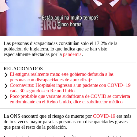
las muertes relacionadas con el
coronavirus
en
Inglaterra
hasta
noviembre de 2020, según nuevos datos.
Las cifras de la Oficina de Estadísticas Nacionales (ONS) muestran
que de las 50.888 muertes ocurridas entre enero y noviembre de
2020, poco más de 30.000 fueron personas discapacitadas, el
59.5%.
0
seconds
Las personas discapacitadas constituían solo el 17.2% de la
of
población de Inglaterra, lo que indica que se han visto
0
especialmente afectadas por la
pandemia
.
seconds
RELACIONADOS
El estigma realmente mata: este gobierno defrauda a las
personas con discapacidades de aprendizaje
Coronavirus: Hospitales ingresan a un paciente con COVID- 19
cada 30 segundos en Reino Unido
Poco probable que variante sudafricana de COVID se convierta
en dominante en el Reino Unido, dice el subdirector médico
La ONS encontró que el riesgo de muerte por
COVID-19
era más
de tres veces mayor para las personas con discapacidades graves
que para el resto de la población.