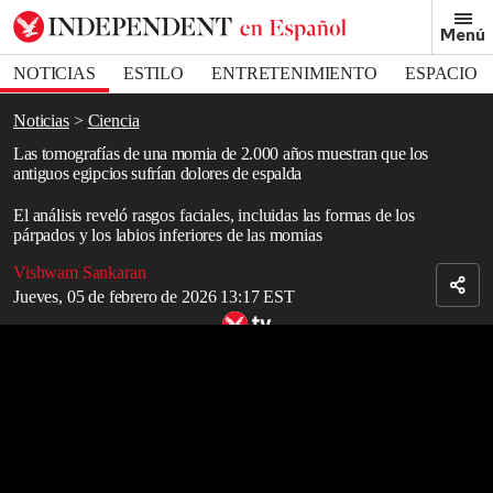
Removed from bookmarks
Menú
Close popover
Bookmark popover
NOTICIAS
ESTILO
ENTRETENIMIENTO
ESPACIO
DEPORTES
Noticias
Ciencia
Las tomografías de una momia de 2.000 años muestran que los
antiguos egipcios sufrían dolores de espalda
El análisis reveló rasgos faciales, incluidas las formas de los
párpados y los labios inferiores de las momias
Vishwam Sankaran
Jueves, 05 de febrero de 2026 13:17 EST
¿Cómo era realmente ser embalsamador en el antiguo Egipto?
Read in English
Las radiografías realizadas a una
momia
de 2.000 años de
antigüedad revelaron que los antiguos egipcios vivían con
dolores
lumbares
, al igual que muchos humanos modernos.