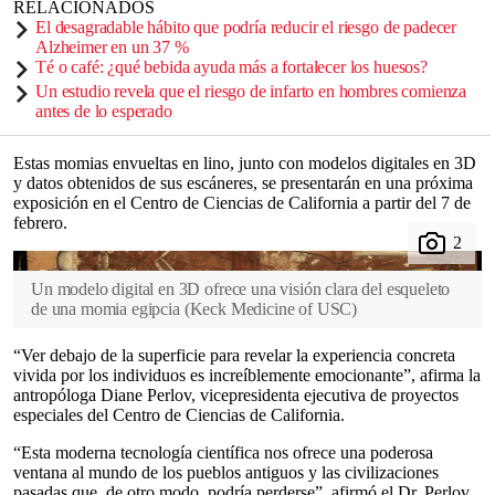
RELACIONADOS
El desagradable hábito que podría reducir el riesgo de padecer
Alzheimer en un 37 %
Té o café: ¿qué bebida ayuda más a fortalecer los huesos?
Un estudio revela que el riesgo de infarto en hombres comienza
antes de lo esperado
Estas momias envueltas en lino, junto con modelos digitales en 3D
y datos obtenidos de sus escáneres, se presentarán en una próxima
exposición en el Centro de Ciencias de California a partir del 7 de
febrero.
Un modelo digital en 3D ofrece una visión clara del esqueleto
de una momia egipcia
(
Keck Medicine of USC
)
“Ver debajo de la superficie para revelar la experiencia concreta
vivida por los individuos es increíblemente emocionante”, afirma la
antropóloga Diane Perlov, vicepresidenta ejecutiva de proyectos
especiales del Centro de Ciencias de California.
“Esta moderna tecnología científica nos ofrece una poderosa
ventana al mundo de los pueblos antiguos y las civilizaciones
pasadas que, de otro modo, podría perderse”, afirmó el Dr. Perlov.