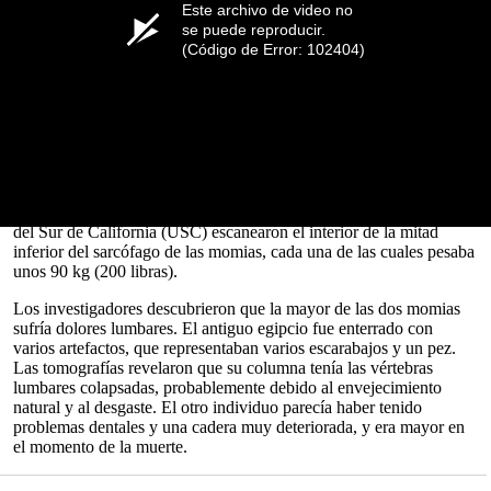
Este archivo de video no
Los radiólogos sometieron a dos
momias
fechadas en 330 a.C. y
se puede reproducir.
190 a.C. a radiografías por tomografía computarizada (TC), lo que
(Código de Error: 102404)
ofrece una visión de la vida de los antiguos egipcios hace más de
2.000 años.
El análisis reveló sus rasgos faciales, incluidas las formas de los
párpados y los labios inferiores, así como pistas sobre su
salud
, sus
experiencias vitales y su esperanza de vida, que pueden resonar en
la gente de hoy en día, afirman los científicos.
Los investigadores del equipo de Medicina Keck de la Universidad
del Sur de California (USC) escanearon el interior de la mitad
inferior del sarcófago de las momias, cada una de las cuales pesaba
unos 90 kg (200 libras).
Los investigadores descubrieron que la mayor de las dos momias
sufría dolores lumbares. El antiguo egipcio fue enterrado con
varios artefactos, que representaban varios escarabajos y un pez.
Las tomografías revelaron que su columna tenía las vértebras
lumbares colapsadas, probablemente debido al envejecimiento
natural y al desgaste. El otro individuo parecía haber tenido
problemas dentales y una cadera muy deteriorada, y era mayor en
el momento de la muerte.