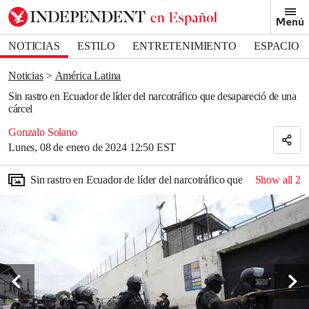
Removed from bookmarks
Menú
Close popover
Bookmark popover
NOTICIAS
ESTILO
ENTRETENIMIENTO
ESPACIO
DEPORTES
Noticias
América Latina
Sin rastro en Ecuador de líder del narcotráfico que desapareció de una
cárcel
Gonzalo Solano
Lunes, 08 de enero de 2024 12:50 EST
Sin rastro en Ecuador de líder del narcotráfico que desapareció de
Show all
2