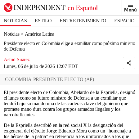
Removed from bookmarks
Menú
Close popover
Bookmark popover
NOTICIAS
ESTILO
ENTRETENIMIENTO
ESPACIO
DEPORTES
Noticias
América Latina
Presidente electo en Colombia elige a exmilitar como próximo ministro
de Defensa
Astrid Suarez
Lunes, 06 de julio de 2026 12:07 EDT
COLOMBIA-PRESIDENTE ELECTO
(
AP
)
El presidente electo de Colombia, Abelardo de la Espriella, designó
el lunes como su futuro ministro de Defensa a un exmilitar que
tendrá bajo su mando una de las carteras clave del gobierno que
promete mano dura contra los grupos armados ilegales y los
narcotraficantes.
De la Espriella describió en la red social X la designación del
exgeneral del ejército Jorge Eduardo Mora como un “homenaje a
los héroes de la patria” en referencia a los uniformados a los que