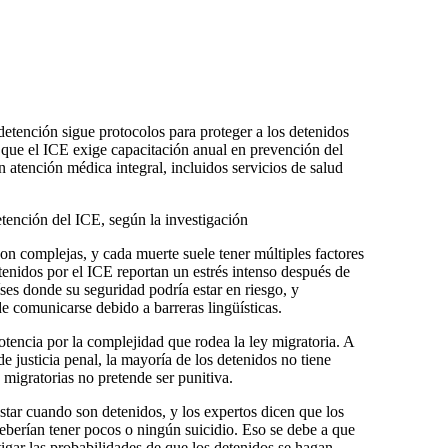
detención sigue protocolos para proteger a los detenidos
 que el ICE exige capacitación anual en prevención del
n atención médica integral, incluidos servicios de salud
etención del ICE, según la investigación
son complejas, y cada muerte suele tener múltiples factores
tenidos por el ICE reportan un estrés intenso después de
íses donde su seguridad podría estar en riesgo, y
de comunicarse debido a barreras lingüísticas.
tencia por la complejidad que rodea la ley migratoria. A
de justicia penal, la mayoría de los detenidos no tiene
migratorias no pretende ser punitiva.
star cuando son detenidos, y los expertos dicen que los
eberían tener pocos o ningún suicidio. Eso se debe a que
igar las probabilidades de que los detenidos se hagan