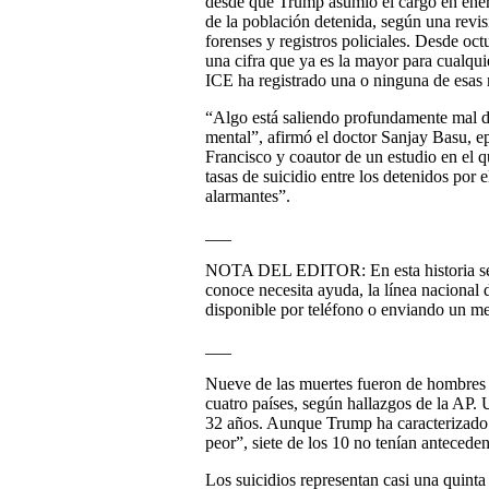
desde que Trump asumió el cargo en ener
de la población detenida, según una revi
forenses y registros policiales. Desde oct
una cifra que ya es la mayor para cualquie
ICE ha registrado una o ninguna de esas 
“Algo está saliendo profundamente mal de
mental”, afirmó el doctor Sanjay Basu, e
Francisco y coautor de un estudio en el 
tasas de suicidio entre los detenidos por
alarmantes”.
___
NOTA DEL EDITOR: En esta historia se h
conoce necesita ayuda, la línea nacional 
disponible por teléfono o enviando un me
___
Nueve de las muertes fueron de hombres 
cuatro países, según hallazgos de la AP
32 años. Aunque Trump ha caracterizado 
peor”, siete de los 10 no tenían antecede
Los suicidios representan casi una quinta