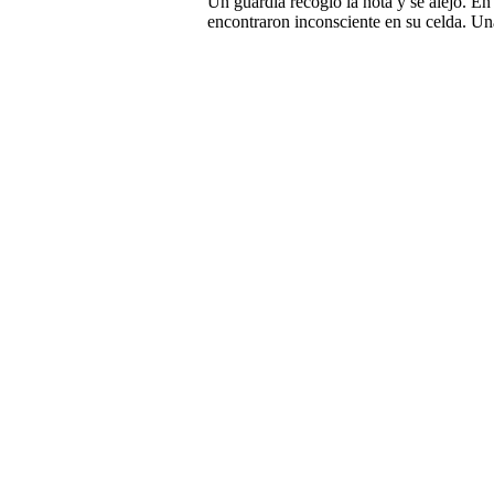
Un guardia recogió la nota y se alejó. En 
encontraron inconsciente en su celda. Un