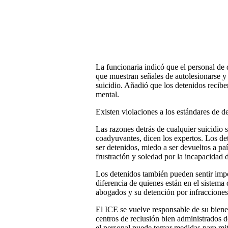
La funcionaria indicó que el personal de 
que muestran señales de autolesionarse y
suicidio. Añadió que los detenidos recibe
mental.
Existen violaciones a los estándares de d
Las razones detrás de cualquier suicidio 
coadyuvantes, dicen los expertos. Los de
ser detenidos, miedo a ser devueltos a pa
frustración y soledad por la incapacidad 
Los detenidos también pueden sentir impo
diferencia de quienes están en el sistema 
abogados y su detención por infracciones 
El ICE se vuelve responsable de su biene
centros de reclusión bien administrados d
el personal puede tomar medidas para mit