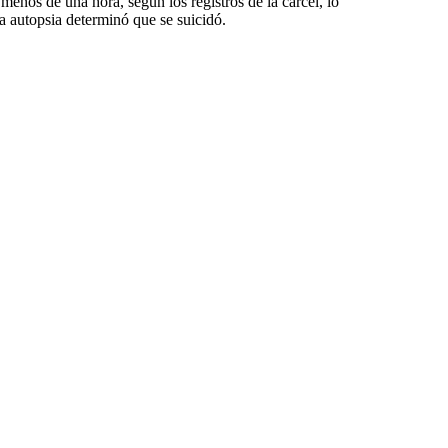
menos de una hora, según los registros de la cárcel, lo
a autopsia determinó que se suicidó.