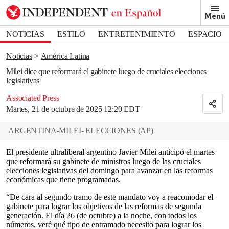
Removed from bookmarks
Menú
Close popover
Bookmark popover
NOTICIAS
ESTILO
ENTRETENIMIENTO
ESPACIO
DEPORTES
Noticias
América Latina
Milei dice que reformará el gabinete luego de cruciales elecciones
legislativas
Associated Press
Martes, 21 de octubre de 2025 12:20 EDT
ARGENTINA-MILEI- ELECCIONES
(
AP
)
El presidente ultraliberal argentino Javier Milei anticipó el martes
que reformará su gabinete de ministros luego de las cruciales
elecciones legislativas del domingo para avanzar en las reformas
económicas que tiene programadas.
“De cara al segundo tramo de este mandato voy a reacomodar el
gabinete para lograr los objetivos de las reformas de segunda
generación. El día 26 (de octubre) a la noche, con todos los
números, veré qué tipo de entramado necesito para lograr los