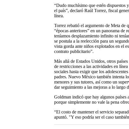
“Dudo muchísimo que estén dispuestos y 
el país”, declaró Raúl Torrez, fiscal ge
línea.
Torrez rebatió el argumento de Meta de q
“épocas anteriores” en un panorama de re
teníamos desplazamiento infinito ni tení
se postula a la reelección para un segun
vista gorda ante niños explotados en el
contrato publicitario”.
Más allá de Estados Unidos, otros país
de restricciones a las actividades en líne
sociales hasta exigir que los adolescente
padres. Nuevo México también intenta lo
menores y sus tutores, así como un superv
dar seguimiento a las mejoras a lo largo 
Goldman indicó que hay algunos países a 
porque simplemente no vale la pena ofrec
“El costo de mantener el servicio separad
apuntó. "Y eso podría ser el caso tambi