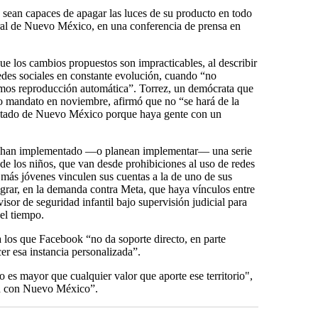
sean capaces de apagar las luces de su producto en todo
neral de Nuevo México, en una conferencia de prensa en
ue los cambios propuestos son impracticables, al describir
des sociales en constante evolución, cuando “no
amos reproducción automática”. Torrez, un demócrata que
do mandato en noviembre, afirmó que no “se hará de la
 estado de Nuevo México porque haya gente con un
es han implementado —o planean implementar— una serie
a de los niños, que van desde prohibiciones al uso de redes
s más jóvenes vinculen sus cuentas a la de uno de sus
grar, en la demanda contra Meta, que haya vínculos entre
isor de seguridad infantil bajo supervisión judicial para
del tiempo.
los que Facebook “no da soporte directo, en parte
er esa instancia personalizada”.
o es mayor que cualquier valor que aporte ese territorio",
én con Nuevo México”.