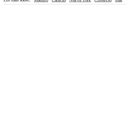
Ataque
Pacífico
CIA
Nueva Jersey
Mar-a-Lago
Washington
Departamento de Justicia
Caribe
Cámara de Representantes
Florida
The Associated Press
COLOMBIA