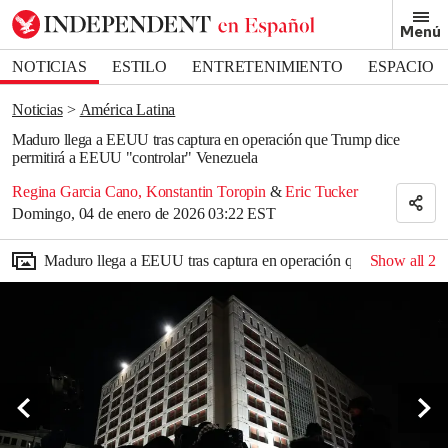
Removed from bookmarks
Menú
Close popover
Bookmark popover
NOTICIAS
ESTILO
ENTRETENIMIENTO
ESPACIO
DEPORTES
Noticias
América Latina
Maduro llega a EEUU tras captura en operación que Trump dice
permitirá a EEUU "controlar" Venezuela
Regina Garcia Cano
,
Konstantin Toropin
&
Eric Tucker
Domingo, 04 de enero de 2026 03:22 EST
Maduro llega a EEUU tras captura en operación que Trump dice 
Show all
2