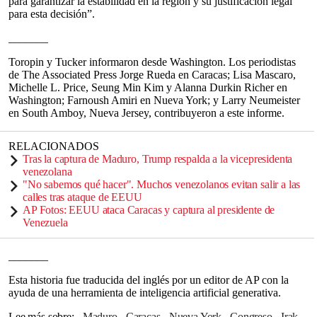
para garantizar la estabilidad en la región y su justificación legal
para esta decisión”.
_______
Toropin y Tucker informaron desde Washington. Los periodistas
de The Associated Press Jorge Rueda en Caracas; Lisa Mascaro,
Michelle L. Price, Seung Min Kim y Alanna Durkin Richer en
Washington; Farnoush Amiri en Nueva York; y Larry Neumeister
en South Amboy, Nueva Jersey, contribuyeron a este informe.
RELACIONADOS
Tras la captura de Maduro, Trump respalda a la vicepresidenta
venezolana
"No sabemos qué hacer". Muchos venezolanos evitan salir a las
calles tras ataque de EEUU
AP Fotos: EEUU ataca Caracas y captura al presidente de
Venezuela
_______
Esta historia fue traducida del inglés por un editor de AP con la
ayuda de una herramienta de inteligencia artificial generativa.
Lee más sobre
Maduro
Caracas
Nueva York
Congreso
Irak