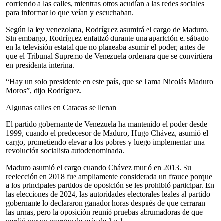
corriendo a las calles, mientras otros acudían a las redes sociales
para informar lo que veían y escuchaban.
Según la ley venezolana, Rodríguez asumirá el cargo de Maduro.
Sin embargo, Rodríguez enfatizó durante una aparición el sábado
en la televisión estatal que no planeaba asumir el poder, antes de
que el Tribunal Supremo de Venezuela ordenara que se convirtiera
en presidenta interina.
“Hay un solo presidente en este país, que se llama Nicolás Maduro
Moros”, dijo Rodríguez.
Algunas calles en Caracas se llenan
El partido gobernante de Venezuela ha mantenido el poder desde
1999, cuando el predecesor de Maduro, Hugo Chávez, asumió el
cargo, prometiendo elevar a los pobres y luego implementar una
revolución socialista autodenominada.
Maduro asumió el cargo cuando Chávez murió en 2013. Su
reelección en 2018 fue ampliamente considerada un fraude porque
a los principales partidos de oposición se les prohibió participar. En
las elecciones de 2024, las autoridades electorales leales al partido
gobernante lo declararon ganador horas después de que cerraran
las urnas, pero la oposición reunió pruebas abrumadoras de que
perdió por un margen de más de 2 a 1.