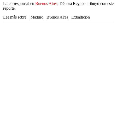
La corresponsal en
Buenos Aires
, Débora Rey, contribuyó con este
reporte.
Lee más sobre
Maduro
Buenos Aires
Extradición
Donald Trump
The Associated Press
Javier Milei
Daniel Ortega
Nicaragua