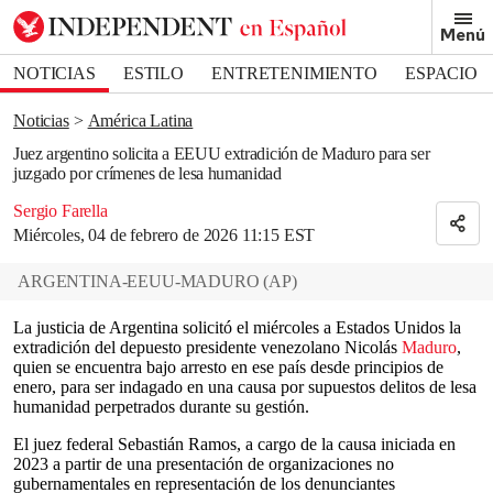
Removed from bookmarks
Menú
Close popover
Bookmark popover
NOTICIAS
ESTILO
ENTRETENIMIENTO
ESPACIO
DEPORTES
Noticias
América Latina
Juez argentino solicita a EEUU extradición de Maduro para ser
juzgado por crímenes de lesa humanidad
Sergio Farella
Miércoles, 04 de febrero de 2026 11:15 EST
ARGENTINA-EEUU-MADURO
(
AP
)
La justicia de Argentina solicitó el miércoles a Estados Unidos la
extradición del depuesto presidente venezolano Nicolás
Maduro
,
quien se encuentra bajo arresto en ese país desde principios de
enero, para ser indagado en una causa por supuestos delitos de lesa
humanidad perpetrados durante su gestión.
El juez federal Sebastián Ramos, a cargo de la causa iniciada en
2023 a partir de una presentación de organizaciones no
gubernamentales en representación de los denunciantes