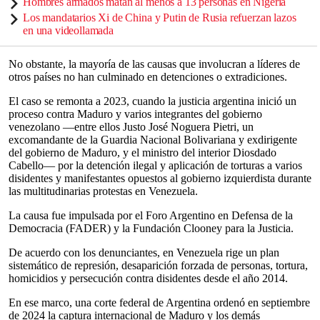
Hombres armados matan al menos a 13 personas en Nigeria
Los mandatarios Xi de China y Putin de Rusia refuerzan lazos
en una videollamada
No obstante, la mayoría de las causas que involucran a líderes de
otros países no han culminado en detenciones o extradiciones.
El caso se remonta a 2023, cuando la justicia argentina inició un
proceso contra Maduro y varios integrantes del gobierno
venezolano —entre ellos Justo José Noguera Pietri, un
excomandante de la Guardia Nacional Bolivariana y exdirigente
del gobierno de Maduro, y el ministro del interior Diosdado
Cabello— por la detención ilegal y aplicación de torturas a varios
disidentes y manifestantes opuestos al gobierno izquierdista durante
las multitudinarias protestas en Venezuela.
La causa fue impulsada por el Foro Argentino en Defensa de la
Democracia (FADER) y la Fundación Clooney para la Justicia.
De acuerdo con los denunciantes, en Venezuela rige un plan
sistemático de represión, desaparición forzada de personas, tortura,
homicidios y persecución contra disidentes desde el año 2014.
En ese marco, una corte federal de Argentina ordenó en septiembre
de 2024 la captura internacional de Maduro y los demás