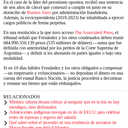
En el caso de la líder del peronismo opositor, recibió una sentencia
de seis años de cárcel que comenzó a cumplir en junio en su
domicilio de
Buenos Aires
por administración fraudulenta.
Además, la exvicepresidenta (2019-2023) fue inhabilitada a ejercer
cargos públicos de forma perpetua.
En una resolución a la que tuvo acceso
The Associated Press
, el
tribunal señaló que Fernández y los otros condenados deben reunir
684.990.350.139 pesos (535 millones de dólares) —suma que fue
definida con anterioridad por los peritos de la Corte Suprema de
Argentina— y definir si los abonarán en partes iguales o bajo otra
modalidad.
Si en 10 días hábiles Fernández y los otros obligados a compensar
—un empresario y exfuncionarios— no depositan el dinero en una
cuenta del estatal Banco Nación, la justicia procederá a decomisar
y rematar sus bienes que están embargados.
RELACIONADOS
Ministra cubana desata críticas al asegurar que en la isla no hay
mendigos, sino disfrazados
Adolescentes indígenas navegan en río de EEUU para celebrar
retiro de represas y regreso del salmón
Qué saber sobre el incendio en una residencia de ancianos de
Massachusetts que dejó 9 Muertos