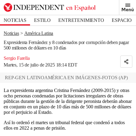
Removed from bookmarks
Menú
Close popover
Bookmark popover
NOTICIAS
ESTILO
ENTRETENIMIENTO
ESPACIO
DEPORTES
Noticias
América Latina
Expresidenta Fernández y 8 condenados por corrupción deben pagar
500 millones de dólares en 10 días
Sergio Farella
Martes, 15 de julio de 2025 18:14 EDT
REP-GEN LATINOAMÉRICA EN IMÁGENES-FOTOS
(
AP
)
La expresidenta argentina Cristina Fernández (2009-2015) y otras
ocho personas condenadas por licitaciones irregulares de obras
públicas durante la gestión de la dirigente peronista deberán abonar
en conjunto en un plazo de 10 días más de 500 millones de dólares
por el perjuicio al Estado.
Así lo ordenó el martes un tribunal federal que condenó a todos
ellos en 2022 a penas de prisión.