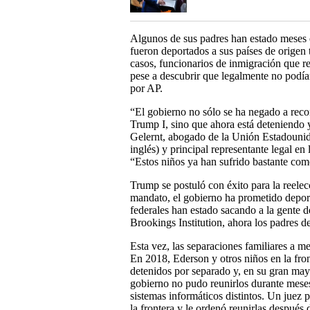
Algunos de sus padres han estado meses e
fueron deportados a sus países de origen 
casos, funcionarios de inmigración que re
pese a descubrir que legalmente no podía
por AP.
“El gobierno no sólo se ha negado a recon
Trump I, sino que ahora está deteniendo 
Gelernt, abogado de la Unión Estadounid
inglés) y principal representante legal en
“Estos niños ya han sufrido bastante como
Trump se postuló con éxito para la reel
mandato, el gobierno ha prometido depor
federales han estado sacando a la gente 
Brookings Institution, ahora los padres d
Esta vez, las separaciones familiares a m
En 2018, Ederson y otros niños en la fro
detenidos por separado y, en su gran may
gobierno no pudo reunirlos durante meses
sistemas informáticos distintos. Un juez p
la frontera y le ordenó reunirlas despué