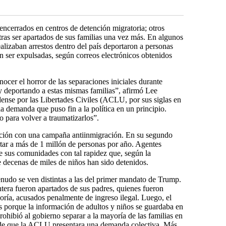
ncerrados en centros de detención migratoria; otros
tras ser apartados de sus familias una vez más. En algunos
alizaban arrestos dentro del país deportaron a personas
n ser expulsadas, según correos electrónicos obtenidos
ocer el horror de las separaciones iniciales durante
y deportando a estas mismas familias”, afirmó Lee
ense por las Libertades Civiles (ACLU, por sus siglas en
 la demanda que puso fin a la política en un principio.
 para volver a traumatizarlos”.
ección con una campaña antiinmigración. En su segundo
tar a más de 1 millón de personas por año. Agentes
de sus comunidades con tal rapidez que, según la
e decenas de miles de niños han sido detenidos.
enudo se ven distintas a las del primer mandato de Trump.
ntera fueron apartados de sus padres, quienes fueron
oría, acusados penalmente de ingreso ilegal. Luego, el
 porque la información de adultos y niños se guardaba en
rohibió al gobierno separar a la mayoría de las familias en
s de que la ACLU presentara una demanda colectiva. Más