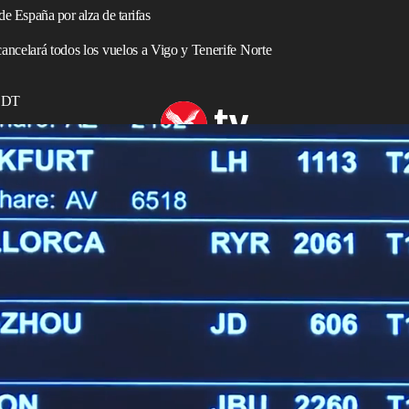
de España por alza de tarifas
cancelará todos los vuelos a Vigo y Tenerife Norte
 EDT
elará todos los vuelos a Vigo y Tenerife Norte
aña
durante el
invierno
, afectando cerca de un millón de
de precios “excesivas y poco competitivas” por parte del
ció el miércoles (3 de septiembre) que dos millones de
 una “catástrofe turística”.
n aumento del 6,62% de las tasas aeroportuarias a partir
ada, según la compañía.