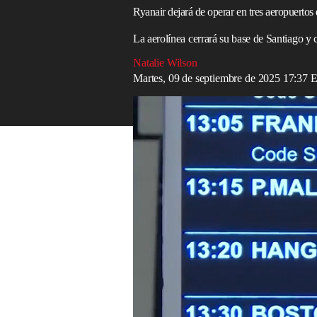
Ryanair dejará de operar en tres aeropuertos 
La aerolínea cerrará su base de Santiago y 
Natalie Wilson
Martes, 09 de septiembre de 2025 17:37
Ryanair cerrará su base de Santiago y canc
Read in English
Ryanair
recortará su capacidad hacia
Esp
asientos, tras lo que califica de subidas 
gestor aeroportuario del país.
La aerolínea irlandesa de bajo costo anun
asientos anuales se desviarán de España en
El operador aeroportuario Aena anunció u
de 2026, el mayor incremento en una déc