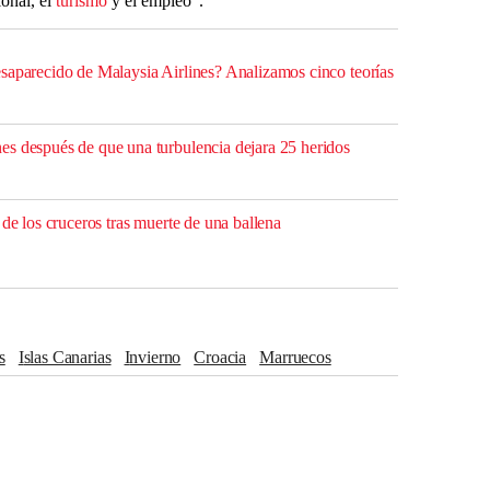
ional, el
turismo
y el empleo”.
saparecido de Malaysia Airlines? Analizamos cinco teorías
s después de que una turbulencia dejara 25 heridos
 de los cruceros tras muerte de una ballena
s
Islas Canarias
Invierno
Croacia
Marruecos