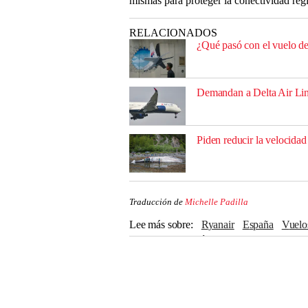
mismas para proteger la conectividad reg
RELACIONADOS
¿Qué pasó con el vuelo de
Demandan a Delta Air Line
Piden reducir la velocidad
Traducción de
Michelle Padilla
Lee más sobre
Ryanair
España
vuelo
Zaragoza
Aerolíneas
Viajes
Turismo