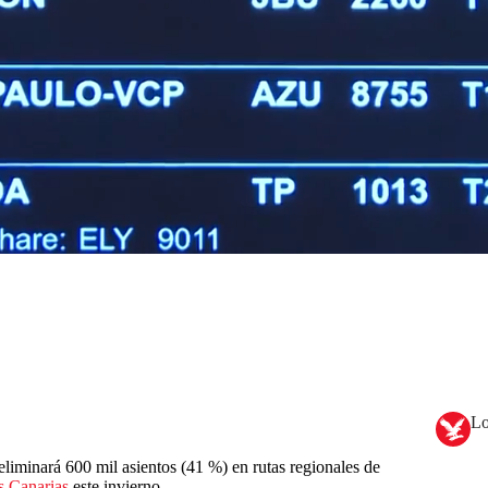
Lo
eliminará 600 mil asientos (41 %) en rutas regionales de
as Canarias
este invierno.