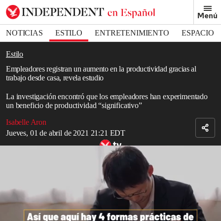
Removed from bookmarks
Menú
Close popover
Bookmark popover
NOTICIAS
ESTILO
ENTRETENIMIENTO
ESPACIO
DEPORTES
Estilo
Empleadores registran un aumento en la productividad gracias al
trabajo desde casa, revela estudio
La investigación encontró que los empleadores han experimentado
un beneficio de productividad “significativo”
Isabelle Aron
Jueves, 01 de abril de 2021 21:21 EDT
4 Formas Prácticas De Lidiar Con El Agotamiento Del Trabajo En
Casa
Read in English
Se ha registrado un aumento en la productividad como resultado
del
trabajo
de los empleados desde casa, según un nuevo estudio.