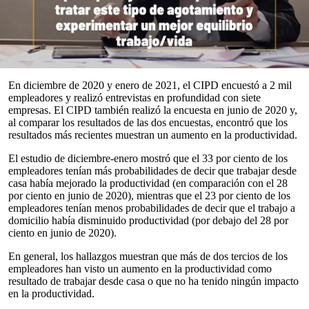
La investigación realizada por el Chartered Institute of Personnel
and Development (CIPD), un organismo profesional de RR.HH. y
desarrollo de personas, encontró que los empleados encuestados
han tenido un impulso "significativo" en la productividad durante
el año pasado.
0
seconds
En diciembre de 2020 y enero de 2021, el CIPD encuestó a 2 mil
of
empleadores y realizó entrevistas en profundidad con siete
0
empresas. El CIPD también realizó la encuesta en junio de 2020 y,
seconds
al comparar los resultados de las dos encuestas, encontró que los
resultados más recientes muestran un aumento en la productividad.
El estudio de diciembre-enero mostró que el 33 por ciento de los
empleadores tenían más probabilidades de decir que trabajar desde
casa había mejorado la productividad (en comparación con el 28
por ciento en junio de 2020), mientras que el 23 por ciento de los
empleadores tenían menos probabilidades de decir que el trabajo a
domicilio había disminuido productividad (por debajo del 28 por
ciento en junio de 2020).
En general, los hallazgos muestran que más de dos tercios de los
empleadores han visto un aumento en la productividad como
resultado de trabajar desde casa o que no ha tenido ningún impacto
en la productividad.