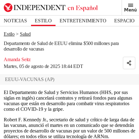
Removed from bookmarks
Menú
Close popover
Bookmark popover
NOTICIAS
ESTILO
ENTRETENIMIENTO
ESPACIO
DEPORTES
Estilo
Salud
Departamento de Salud de EEUU elimina $500 millones para
desarrollo de vacunas
Amanda Seitz
Martes, 05 de agosto de 2025 18:44 EDT
EEUU-VACUNAS
(
AP
)
El Departamento de Salud y Servicios Humanos (HHS, por sus
siglas en inglés) cancelará contratos y retirará fondos para algunas
vacunas que están en desarrollo para combatir virus respiratorios
como el COVID-19 y la gripe.
Robert F. Kennedy Jr., secretario de salud y crítico de larga data de
las vacunas, anunció el martes en un comunicado que se detendrán
proyectos de desarrollo de vacunas por un valor de 500 millones de
dólares; en todos ellos se utiliza tecnología de ARNm.