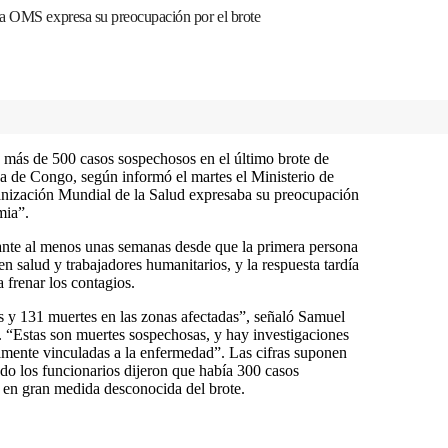
la OMS expresa su preocupación por el brote
 más de 500 casos sospechosos en el último brote de
a de Congo, según informó el martes el Ministerio de
rganización Mundial de la Salud expresaba su preocupación
mia”.
rante al menos unas semanas desde que la primera persona
en salud y trabajadores humanitarios, y la respuesta tardía
 frenar los contagios.
s y 131 muertes en las zonas afectadas”, señaló Samuel
 “Estas son muertes sospechosas, y hay investigaciones
almente vinculadas a la enfermedad”. Las cifras suponen
ndo los funcionarios dijeron que había 300 casos
a en gran medida desconocida del brote.