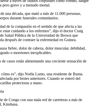
aerse a través de fluidos corporales como vómito, sangre
a pero grave y a menudo mortal.
 de una década, que mató a más de 11.000 personas,
erpos durante funerales comunitarios.
ad de la compasión en el sentido de que afecta a las
 estar cuidando a los enfermos”, dijo el doctor Craig
a de Salud Pública de la Universidad de Brown que
ada después de contraer la enfermedad en Guinea.
sa fiebre, dolor de cabeza, dolor muscular, debilidad,
ngrado o moretones inexplicables.
 de casos están alimentando una creciente sensación de
é cómo es”, dijo Noëla Lumo, una residente de Bunia.
afectada por brotes anteriores. Cuando se enteró del
arillas protectoras a mano.
ria
ste de Congo con una mala red de carreteras a más de
l, Kinshasa.