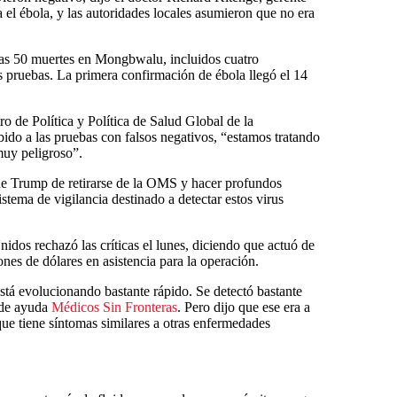
a el ébola, y las autoridades locales asumieron que no era
as 50 muertes en Mongbwalu, incluidos cuatro
s pruebas. La primera confirmación de ébola llegó el 14
 de Política y Política de Salud Global de la
do a las pruebas con falsos negativos, “estamos tratando
muy peligroso”.
o de Trump de retirarse de la OMS y hacer profundos
istema de vigilancia destinado a detectar estos virus
dos rechazó las críticas el lunes, diciendo que actuó de
nes de dólares en asistencia para la operación.
stá evolucionando bastante rápido. Se detectó bastante
o de ayuda
Médicos Sin Fronteras
. Pero dijo que ese era a
que tiene síntomas similares a otras enfermedades