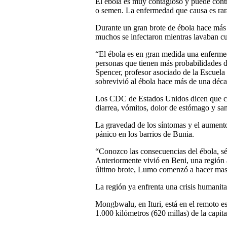
El ébola es muy contagioso y puede contr
o semen. La enfermedad que causa es rar
Durante un gran brote de ébola hace más
muchos se infectaron mientras lavaban cu
“El ébola es en gran medida una enfermed
personas que tienen más probabilidades de
Spencer, profesor asociado de la Escuel
sobrevivió al ébola hace más de una déc
Los CDC de Estados Unidos dicen que cau
diarrea, vómitos, dolor de estómago y sa
La gravedad de los síntomas y el aumento
pánico en los barrios de Bunia.
“Conozco las consecuencias del ébola, s
Anteriormente vivió en Beni, una región 
último brote, Lumo comenzó a hacer masc
La región ya enfrenta una crisis humanita
Mongbwalu, en Ituri, está en el remoto e
1.000 kilómetros (620 millas) de la capita