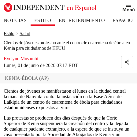
Removed from bookmarks
Menú
Close popover
Bookmark popover
NOTICIAS
ESTILO
ENTRETENIMIENTO
ESPACIO
DEPORTES
Estilo
Salud
Cientos de jóvenes protestan ante el centro de cuarentena de ébola en
Kenia para ciudadanos de EEUU
Evelyne Musambi
Lunes, 01 de junio de 2026 07:17 EDT
KENIA-ÉBOLA
(
AP
)
Cientos de jóvenes se manifestaron el lunes en la ciudad central
keniana de Nanyuki contra la instalación en la Base Aérea de
Laikipia de un centro de cuarentena de ébola para ciudadanos
estadounidenses expuestos al virus.
Las protestas se producen dos días después de que la Corte
Superior de Kenia suspendiera la creación del centro y la llegada
de cualquier paciente extranjero, a la espera de que se instruya un
caso presentado por la Sociedad de Abogados de Kenia y un