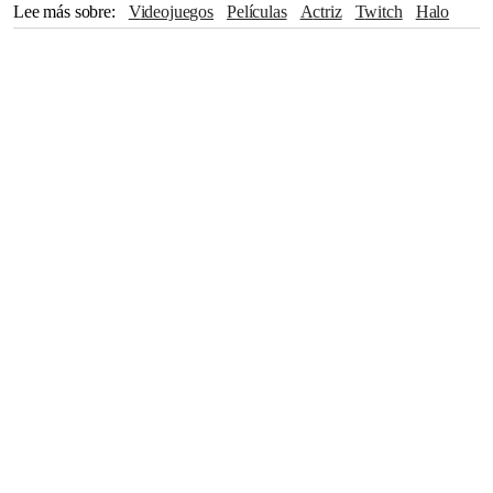
Lee más sobre
videojuegos
películas
actriz
Twitch
Halo
Covid-19