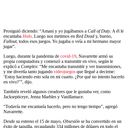
Prosiguió diciendo: “Amani y yo jugábamos a
Call of Duty
. A él le
encantaba
Halo
. Luego nos metimos en
Red Dead
y, bueno,
Fallout
, todos esos juegos. Yo jugaba o veía a mi hermano mayor
jugar”.
Luego, durante la pandemia de
covid-19
, Navarrette armó su
propia computadora y comenzó a transmitir en vivo, según le
explicó a
Complex
: “Me encantaba transmitir y ver transmisiones,
y me divertía tanto jugando
videojuegos
que llegué a decirme:
‘Estoy haciendo esto sola en mi cuarto. ¿Por qué no intento hacerlo
en vivo?’”, dijo.
También reveló algunos creadores que le gustaba ver, como
Jacksepticeye, Jenna Marbles y Vanillamace.
“Todavía me encantaría hacerlo, pero no tengo tiempo”, agregó
Navarrette.
Desde su estreno el 15 de mayo,
Obsesión
se ha convertido en un
éxito de taquilla, recaudando 334 millones de dólares en todo el