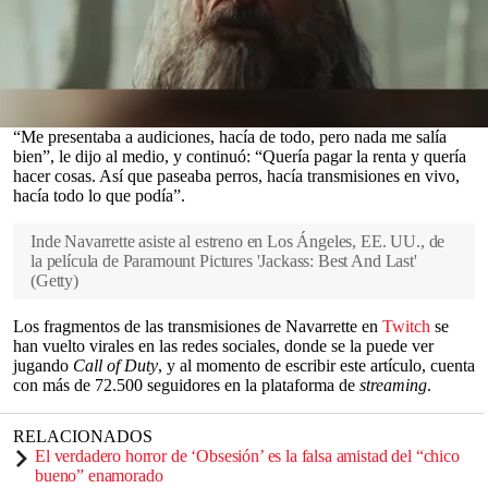
y otro.
En una entrevista reciente con el sitio web
Complex
, la joven (25)
habló abiertamente sobre la etapa de su vida posterior al rodaje de
Obsesión
, cuando pasó un año y medio sin conseguir ningún papel
como
actriz
.
0
“Me presentaba a audiciones, hacía de todo, pero nada me salía
seconds
bien”, le dijo al medio, y continuó: “Quería pagar la renta y quería
of
hacer cosas. Así que paseaba perros, hacía transmisiones en vivo,
0
hacía todo lo que podía”.
seconds
Inde Navarrette asiste al estreno en Los Ángeles, EE. UU., de
la película de Paramount Pictures 'Jackass: Best And Last'
(
Getty
)
Los fragmentos de las transmisiones de Navarrette en
Twitch
se
han vuelto virales en las redes sociales, donde se la puede ver
jugando
Call of Duty
, y al momento de escribir este artículo, cuenta
con más de 72.500 seguidores en la plataforma de
streaming
.
RELACIONADOS
El verdadero horror de ‘Obsesión’ es la falsa amistad del “chico
bueno” enamorado