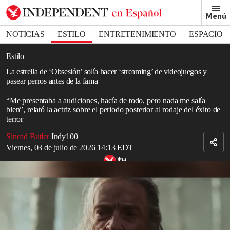
Removed from bookmarks
Menú
Close popover
Bookmark popover
NOTICIAS
ESTILO
ENTRETENIMIENTO
ESPACIO
DEPORTES
Estilo
La estrella de ‘Obsesión’ solía hacer ‘streaming’ de videojuegos y
pasear perros antes de la fama
“Me presentaba a audiciones, hacía de todo, pero nada me salía
bien”, relató la actriz sobre el periodo posterior al rodaje del éxito de
terror
Sinead Butler
Indy100
Viernes, 03 de julio de 2026 14:13 EDT
Estrenos de cine para este viernes 3 de julio
Inde Navarrette saltó a la fama gracias a su papel revelación como
Nikki en la película de
terror
Obsesión
, pero la
actriz
reveló que,
antes de este éxito, se dedicaba a hacer transmisiones de
videojuegos
en vivo y a pasear
perros
entre un trabajo de actuación