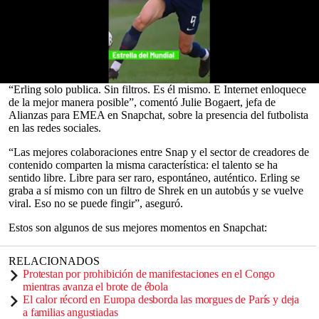
El jugador estrella noruego ha hecho reír a carcajadas a sus
seguidores con el contenido que publica entre un partido y otro,
que va desde Snaps en los que se burla de sí mismo, hasta
divertidos filtros de realidad aumentada y respuestas sarcásticas a
las preguntas de sus seguidores.
0
“Erling solo publica. Sin filtros. Es él mismo. E Internet enloquece
seconds
de la mejor manera posible”, comentó Julie Bogaert, jefa de
of
Alianzas para EMEA en Snapchat, sobre la presencia del futbolista
0
en las redes sociales.
seconds
“Las mejores colaboraciones entre Snap y el sector de creadores de
contenido comparten la misma característica: el talento se ha
sentido libre. Libre para ser raro, espontáneo, auténtico. Erling se
graba a sí mismo con un filtro de Shrek en un autobús y se vuelve
viral. Eso no se puede fingir”, aseguró.
Estos son algunos de sus mejores momentos en Snapchat:
RELACIONADOS
Protestan por prohibición de manifestaciones en el Congo
mientras avanza el brote de ébola
El calor récord en Europa desborda las morgues de París y deja
a familias angustiadas