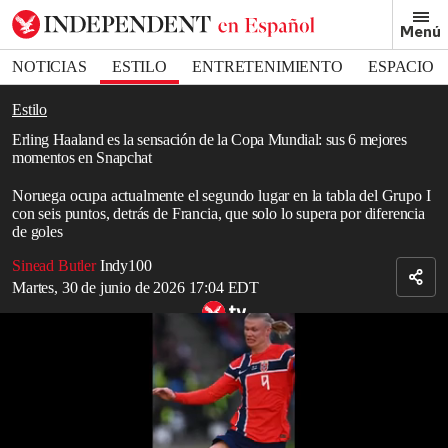
Removed from bookmarks
Menú
Close popover
Bookmark popover
NOTICIAS
ESTILO
ENTRETENIMIENTO
ESPACIO
DEPORTES
Estilo
Erling Haaland es la sensación de la Copa Mundial: sus 6 mejores
momentos en Snapchat
Noruega ocupa actualmente el segundo lugar en la tabla del Grupo I
con seis puntos, detrás de Francia, que solo lo supera por diferencia
de goles
Sinead Butler
Indy100
Martes, 30 de junio de 2026 17:04 EDT
Haaland en el Mundial 2026: el debut del delantero en el escenario
más importante del fútbol
Erling Haaland
es uno de los futbolistas de los que más se ha
hablado, tanto dentro como fuera del campo, en el Mundial de este
año gracias a sus entretenidas publicaciones en
Snapchat
.