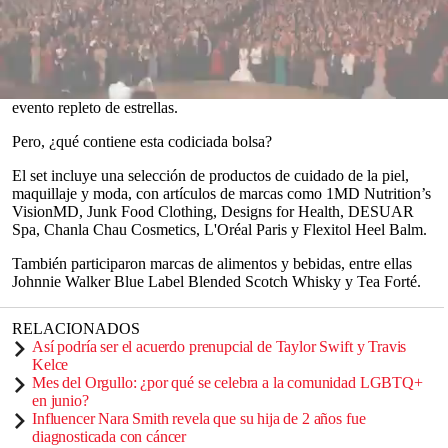
La empresa de marketing de entretenimiento Distinctive Assets,
con sede en
Los Ángeles
, preparó una bolsa de obsequios especial
para la 77.ª edición de los Emmy, que se celebrará el 15 de
septiembre en el Peacock Theater de Los Ángeles. El paquete se
entregará a ganadores, nominados y presentadores durante el
0
evento repleto de estrellas.
seconds
of
Pero, ¿qué contiene esta codiciada bolsa?
0
seconds
El set incluye una selección de productos de cuidado de la piel,
maquillaje y moda, con artículos de marcas como 1MD Nutrition’s
VisionMD, Junk Food Clothing, Designs for Health, DESUAR
Spa, Chanla Chau Cosmetics, L'Oréal Paris y Flexitol Heel Balm.
También participaron marcas de alimentos y bebidas, entre ellas
Johnnie Walker Blue Label Blended Scotch Whisky y Tea Forté.
RELACIONADOS
Así podría ser el acuerdo prenupcial de Taylor Swift y Travis
Kelce
Mes del Orgullo: ¿por qué se celebra a la comunidad LGBTQ+
en junio?
Influencer Nara Smith revela que su hija de 2 años fue
diagnosticada con cáncer