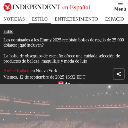
Removed from bookmarks
Menú
Close popover
Bookmark popover
NOTICIAS
ESTILO
ENTRETENIMIENTO
ESPACIO
DEPORTES
Estilo
Los nominados a los Emmy 2025 recibirán bolsas de regalo de 25.000
dólares: ¿qué incluyen?
La bolsa de obsequios de este año ofrece una cuidada selección de
productos de belleza, maquillaje y moda de lujo
Amber Raiken
en Nueva York
Viernes, 12 de septiembre de 2025 16:32 EDT
Emmys 2024: Mejores momentos
Read in English
Aunque no todos los nominados a los
Emmy
se llevarán un trofeo
a casa, nadie se irá con las manos vacías de la ceremonia de
entrega de premios del domingo.