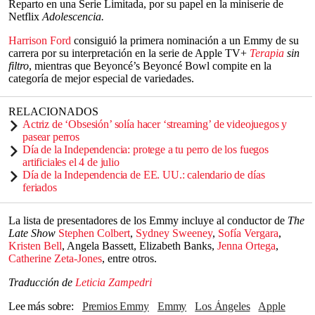
Reparto en una Serie Limitada, por su papel en la miniserie de
Netflix
Adolescencia.
Harrison Ford
consiguió la primera nominación a un Emmy de su
carrera por su interpretación en la serie de Apple TV+
Terapia
sin
filtro
, mientras que Beyoncé’s Beyoncé Bowl compite en la
categoría de mejor especial de variedades.
RELACIONADOS
Actriz de ‘Obsesión’ solía hacer ‘streaming’ de videojuegos y
pasear perros
Día de la Independencia: protege a tu perro de los fuegos
artificiales el 4 de julio
Día de la Independencia de EE. UU.: calendario de días
feriados
La lista de presentadores de los Emmy incluye al conductor de
The
Late Show
Stephen Colbert
,
Sydney Sweeney
,
Sofía Vergara
,
Kristen Bell
, Angela Bassett, Elizabeth Banks,
Jenna Ortega
,
Catherine Zeta-Jones
, entre otros.
Traducción de
Leticia Zampedri
Lee más sobre
Premios Emmy
Emmy
Los Ángeles
apple