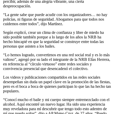
percibir, además de una alegría vibrante, una cierta
despreocupación.
“La gente sabe que puede acudir con los organizadores… no hay
policías, ni figuras de seguridad. Abogamos para que todos nos
cuidemos entre todos”, dijo Martínez.
Según explicó, crear un clima de confianza y libre de miedo ha
sido posible también porque a lo largo de los años la NRB ha
hecho hincapié en que la seguridad se construye entre todas las
personas que asisten a los bailes.
“Lo hemos logrado, convertirnos en una red social real y es lo más
valioso”, agregó por su lado el integrante de la NRB Elías Herrera,
en referencia al “círculo virtuoso” entre redes sociales y
convivencia presencial que desencadenó el colectivo.
Los videos y publicaciones compartidos en las redes sociales
desempeñan sin duda un papel clave en la promoción de las fiestas,
pero es el boca a boca de quienes participan lo que las ha hecho tan
populares.
“Conocí mucho el baile y mi cuerpo siempre entremezclado con el
alcohol. Aquí encontré un nuevo lugar. Ha sido una experiencia
muy reveladora para mí descubrir que tengo todo esto adentro de
mí que puedo soltar”, dijo a AP Mateo Cruz, de 27 años. “Puedo