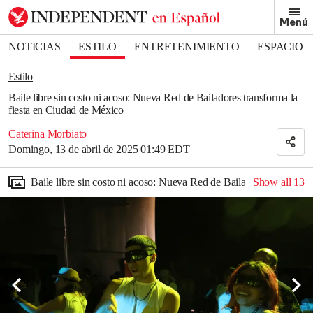
Removed from bookmarks
Menú
Close popover
Bookmark popover
NOTICIAS
ESTILO
ENTRETENIMIENTO
ESPACIO
DEPORTES
Estilo
Baile libre sin costo ni acoso: Nueva Red de Bailadores transforma la
fiesta en Ciudad de México
Caterina Morbiato
Domingo, 13 de abril de 2025 01:49 EDT
Baile libre sin costo ni acoso: Nueva Red de Bailadores transfor
Show all
13