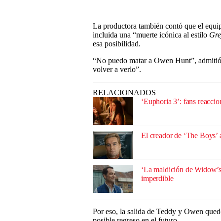
La productora también contó que el equipo
incluida una “muerte icónica al estilo
Gre
esa posibilidad.
“No puedo matar a Owen Hunt”, admitió.
volver a verlo”.
RELACIONADOS
‘Euphoria 3’: fans reaccio
El creador de ‘The Boys’ a
‘La maldición de Widow’s
imperdible
Por eso, la salida de Teddy y Owen quedó 
posible regreso en el futuro.