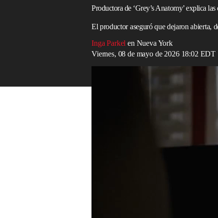
Productora de ‘Grey’s Anatomy’ explica las e
El productor aseguró que dejaron abierta, d
Inga Parkel
en Nueva York
Viernes, 08 de mayo de 2026 18:02 EDT
'Grey’s Anatomy' rinde homenaje a Eric 
Read in English
La productora ejecutiva de
Grey’s Anato
conversaciones que mantuvieron los guioni
personajes históricos
de la serie: la doc
(Kevin McKidd).
Después de casi dos décadas en el
exito
Teddy y Owen llegó a su fin en el cierre 
diferencia de muchos personajes que aban
mudan a París junto a sus dos hijos.
“Siento que les dimos un final hermoso”,
reveló que las “conversaciones muy difíc