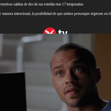
motivas salidas de dos de sus estrellas tras 17 temporadas
e manera intencional, la posibilidad de que ambos personajes regresen en el
Dane
my
, Meg Marinis, habló sobre las “dolorosas”
stas para construir un inusual final feliz para dos
tora Teddy Altman (Kim Raver) y el doctor Owen Hunt
so drama médico
de ABC, la relación intermitente entre
de la temporada 22, emitido el jueves. Sin embargo, a
donaron la serie de forma trágica, ambos sobreviven y se
 declaró Marinis a
The Hollywood Reporter
. Además,
iles y dolorosas” sobre una posible despedida de Teddy y