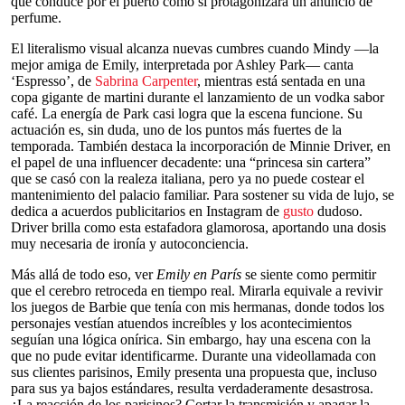
que conduce por el puerto como si protagonizara un anuncio de
perfume.
El literalismo visual alcanza nuevas cumbres cuando Mindy —la
mejor amiga de Emily, interpretada por Ashley Park— canta
‘Espresso’, de
Sabrina Carpenter
, mientras está sentada en una
copa gigante de martini durante el lanzamiento de un vodka sabor
café. La energía de Park casi logra que la escena funcione. Su
actuación es, sin duda, uno de los puntos más fuertes de la
temporada. También destaca la incorporación de Minnie Driver, en
el papel de una influencer decadente: una “princesa sin cartera”
que se casó con la realeza italiana, pero ya no puede costear el
mantenimiento del palacio familiar. Para sostener su vida de lujo, se
dedica a acuerdos publicitarios en Instagram de
gusto
dudoso.
Driver brilla como esta estafadora glamorosa, aportando una dosis
muy necesaria de ironía y autoconciencia.
Más allá de todo eso, ver
Emily en París
se siente como permitir
que el cerebro retroceda en tiempo real. Mirarla equivale a revivir
los juegos de Barbie que tenía con mis hermanas, donde todos los
personajes vestían atuendos increíbles y los acontecimientos
seguían una lógica onírica. Sin embargo, hay una escena con la
que no pude evitar identificarme. Durante una videollamada con
sus clientes parisinos, Emily presenta una propuesta que, incluso
para sus ya bajos estándares, resulta verdaderamente desastrosa.
¿La reacción de los parisinos? Cortar la transmisión y apagar la