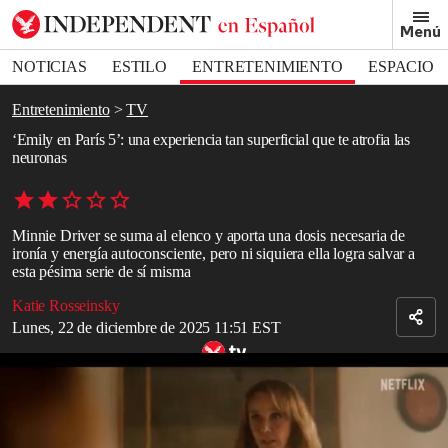
Removed from bookmarks
Menú
Close popover
Bookmark popover
NOTICIAS
ESTILO
ENTRETENIMIENTO
ESPACIO
DEPORTES
Entretenimiento
TV
‘Emily en París 5’: una experiencia tan superficial que te atrofia las
neuronas
Minnie Driver se suma al elenco y aporta una dosis necesaria de
ironía y energía autoconsciente, pero ni siquiera ella logra salvar a
esta pésima serie de sí misma
Katie Rosseinsky
Lunes, 22 de diciembre de 2025 11:51 EST
Tráiler de ‘Emily en París’, temporada 5
Read in English