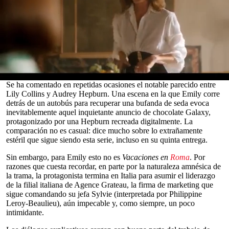
Así, la
quinta temporada
de
Emily en
París
llega puntualmente a
Netflix
para convertirse en el telón de fondo ideal de millones de
resacas festivas. La entusiasta experta en marketing continúa su
viaje
europeo de autodescubrimiento, como si fuera una heroína de
Henry James adaptada al universo BookTok. ¿París? Eso ya es
cosa del pasado. Ahora, Emily, interpretada por
Lily Collins
, con
sus atuendos extravagantes y su impecable corte bob de poder, se
lanza a conquistar la capital
italiana
.
0
Se ha comentado en repetidas ocasiones el notable parecido entre
seconds
Lily Collins y Audrey Hepburn. Una escena en la que Emily corre
of
detrás de un autobús para recuperar una bufanda de seda evoca
0
inevitablemente aquel inquietante anuncio de chocolate Galaxy,
seconds
protagonizado por una Hepburn recreada digitalmente. La
comparación no es casual: dice mucho sobre lo extrañamente
estéril que sigue siendo esta serie, incluso en su quinta entrega.
Sin embargo, para Emily esto no es
Vacaciones en
Roma
. Por
razones que cuesta recordar, en parte por la naturaleza amnésica de
la trama, la protagonista termina en Italia para asumir el liderazgo
de la filial italiana de Agence Grateau, la firma de marketing que
sigue comandando su jefa Sylvie (interpretada por Philippine
Leroy-Beaulieu), aún impecable y, como siempre, un poco
intimidante.