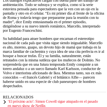
Los diálogos explicativos cargan con buena parte del trabajo de
ambientación. Todo se subraya y se explica, como si la serie
estuviera pensada para espectadores que la ven con un ojo en la
pantalla y otro en el celular. “Es mi primer día al frente de la oficina
de Roma y todavía tengo que prepararme para la reunión con tu
madre”, dice Emily entusiasmada en el primer episodio,
dirigiéndose a su nuevo interés romántico, Marcello, interpretado
por Eugenio Franceschini.
Su habilidad para atraer hombres que encarnan el estereotipo
nacional de cada país que visita sigue siendo inigualable. Marcello
es alto, moreno, guapo, un devoto hijo de mamá que trabaja en la
marca familiar de cachemira y cuya idea de una cita perfecta es ir al
bosque a buscar trufas. Él y su familia, naturalmente, están
retratados con la misma sutileza que los muñecos de Dolmio. No
sorprendería que en una futura temporada Emily conquiste a un
torero andaluz o a un sueco llamado Karl Karlsson, conductor de
Volvo e interiorista aficionado de Ikea. Mientras tanto, sus ex más
conocidos —el francés Gabriel y el británico Alfie— parecen
haberse unido en una especie de club paneuropeo de hombres
despechados.
RELACIONADOS
‘El próximo acto’: Simon Cowell sigue atrapado en el pasado
en nuevo show de Netflix