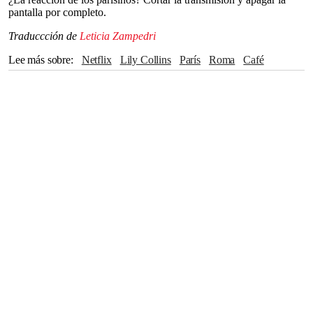
pantalla por completo.
Traduccción de
Leticia Zampedri
Lee más sobre
Netflix
Lily Collins
París
Roma
café
Gusto
Sabrina Carpenter