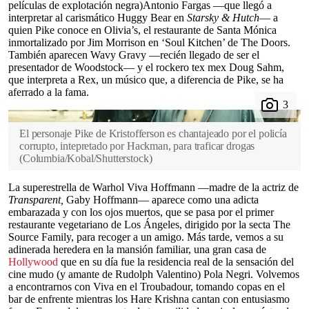
películas de explotación negra)Antonio Fargas —que llegó a
interpretar al carismático Huggy Bear en
Starsky & Hutch
— a
quien Pike conoce en Olivia’s, el restaurante de Santa Mónica
inmortalizado por Jim Morrison en ‘Soul Kitchen’ de The Doors.
También aparecen Wavy Gravy —recién llegado de ser el
presentador de Woodstock— y el rockero tex mex Doug Sahm,
que interpreta a Rex, un músico que, a diferencia de Pike, se ha
aferrado a la fama.
El personaje Pike de Kristofferson es chantajeado por el policía
corrupto, intepretado por Hackman, para traficar drogas
(
Columbia/Kobal/Shutterstock
)
La superestrella de Warhol Viva Hoffmann —madre de la actriz de
Transparent,
Gaby Hoffmann— aparece como una adicta
embarazada y con los ojos muertos, que se pasa por el primer
restaurante vegetariano de Los Ángeles, dirigido por la secta The
Source Family, para recoger a un amigo. Más tarde, vemos a su
adinerada heredera en la mansión familiar, una gran casa de
Hollywood
que en su día fue la residencia real de la sensación del
cine mudo (y amante de Rudolph Valentino) Pola Negri. Volvemos
a encontrarnos con Viva en el Troubadour, tomando copas en el
bar de enfrente mientras los Hare Krishna cantan con entusiasmo