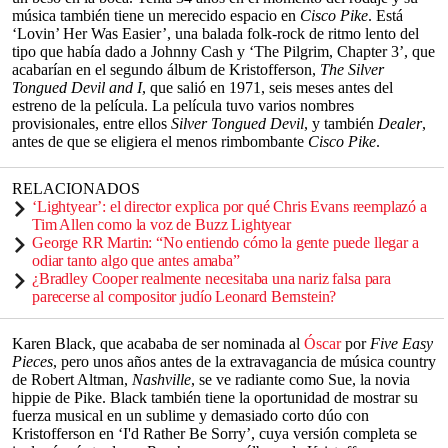
música también tiene un merecido espacio en
Cisco Pike
. Está
‘Lovin’ Her Was Easier’, una balada folk-rock de ritmo lento del
tipo que había dado a Johnny Cash y ‘The Pilgrim, Chapter 3’, que
acabarían en el segundo álbum de Kristofferson,
The Silver
Tongued Devil and I
, que salió en 1971, seis meses antes del
estreno de la película. La película tuvo varios nombres
provisionales, entre ellos
Silver Tongued Devil
, y también
Dealer
,
antes de que se eligiera el menos rimbombante
Cisco Pike
.
RELACIONADOS
‘Lightyear’: el director explica por qué Chris Evans reemplazó a
Tim Allen como la voz de Buzz Lightyear
George RR Martin: “No entiendo cómo la gente puede llegar a
odiar tanto algo que antes amaba”
¿Bradley Cooper realmente necesitaba una nariz falsa para
parecerse al compositor judío Leonard Bernstein?
Karen Black, que acababa de ser nominada al
Óscar
por
Five Easy
Pieces
, pero unos años antes de la extravagancia de música country
de Robert Altman,
Nashville
, se ve radiante como Sue, la novia
hippie de Pike. Black también tiene la oportunidad de mostrar su
fuerza musical en un sublime y demasiado corto dúo con
Kristofferson en ‘I'd Rather Be Sorry’, cuya versión completa se