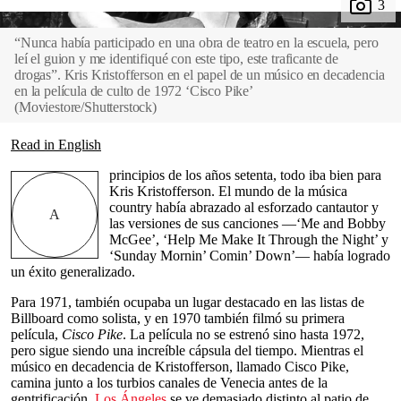
“Nunca había participado en una obra de teatro en la escuela, pero
leí el guion y me identifiqué con este tipo, este traficante de
drogas”. Kris Kristofferson en el papel de un músico en decadencia
en la película de culto de 1972 ‘Cisco Pike’
(
Moviestore/Shutterstock
)
Read in English
principios de los años setenta, todo iba bien para
Kris Kristofferson. El mundo de la música
country había abrazado al esforzado cantautor y
A
las versiones de sus canciones —‘Me and Bobby
McGee’, ‘Help Me Make It Through the Night’ y
‘Sunday Mornin’ Comin’ Down’— había logrado
un éxito generalizado.
Para 1971, también ocupaba un lugar destacado en las listas de
Billboard como solista, y en 1970 también filmó su primera
película,
Cisco Pike
. La película no se estrenó sino hasta 1972,
pero sigue siendo una increíble cápsula del tiempo. Mientras el
músico en decadencia de Kristofferson, llamado Cisco Pike,
camina junto a los turbios canales de Venecia antes de la
gentrificación,
Los Ángeles
se ve demasiado distinto al patio de