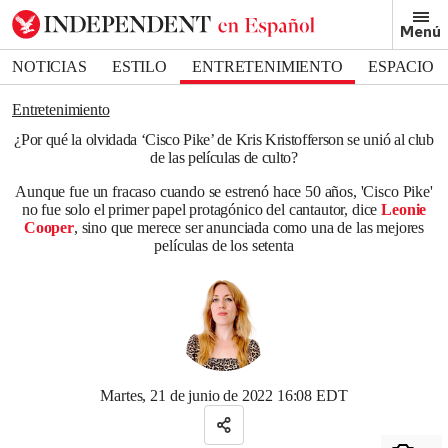
Removed from bookmarks
Menú
Close popover
Bookmark popover
NOTICIAS
ESTILO
ENTRETENIMIENTO
ESPACIO
DEPORTES
Entretenimiento
¿Por qué la olvidada ‘Cisco Pike’ de Kris Kristofferson se unió al club
de las películas de culto?
Aunque fue un fracaso cuando se estrenó hace 50 años, 'Cisco Pike'
no fue solo el primer papel protagónico del cantautor, dice
Leonie
Cooper
, sino que merece ser anunciada como una de las mejores
películas de los setenta
Martes, 21 de junio de 2022 16:08 EDT