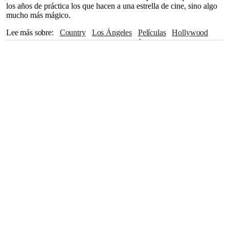
los años de práctica los que hacen a una estrella de cine, sino algo
mucho más mágico.
Lee más sobre
Country
Los Ángeles
películas
Hollywood
drogas
Instagram
Alemania
Premios Óscar