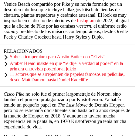
Venice Beach compartido por Pike y su novia formado por un
desorden fabuloso que incluye hallazgos kitsch de tiendas de
chatarra, plantas trepadoras y cerámica artesanal. El look es muy
inspirado en el diseño de interiores de
Instagram
de 2022, al igual
que la afición de Pike por las camisas
western
, el uniforme estilo
country
predilecto de los músicos contemporáneos, desde Orville
Peck y Charley Crockett hasta Harry Styles y Diplo.
RELACIONADOS
Sube la temperatura para Austin Butler con "Elvis"
Amber Heard insiste en que “le dije la verdad al poder” en la
primera entrevista posterior al juicio
11 actores que se arrepienten de papeles famosos en películas,
desde Matt Damon hasta Daniel Radcliffe
Cisco Pike
no solo fue el primer largometraje de Norton, sino
también el primero protagonizado por Kristofferson. Ya había
tenido un pequeño papel en
The Last Movie
de Dennis Hopper,
pero no se estrenaría oficialmente sino hasta ocho años después de
la muerte de Hopper, en 2018. Y aunque no tuviera mucha
experiencia en la pantalla, en 1970 Kristofferson ya tenía mucha
experiencia de vida.