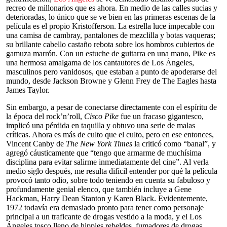
recreo de millonarios que es ahora. En medio de las calles sucias y
deterioradas, lo único que se ve bien en las primeras escenas de la
película es el propio Kristofferson. La estrella luce impecable con
una camisa de cambray, pantalones de mezclilla y botas vaqueras;
su brillante cabello castaño rebota sobre los hombros cubiertos de
gamuza marrón. Con un estuche de guitarra en una mano, Pike es
una hermosa amalgama de los cantautores de Los Ángeles,
masculinos pero vanidosos, que estaban a punto de apoderarse del
mundo, desde Jackson Browne y Glenn Frey de The Eagles hasta
James Taylor.
Sin embargo, a pesar de conectarse directamente con el espíritu de
la época del rock’n’roll,
Cisco Pike
fue un fracaso gigantesco,
implicó una pérdida en taquilla y obtuvo una serie de malas
críticas. Ahora es más de culto que el culto, pero en ese entonces,
Vincent Canby de
The New York Times
la criticó como “banal”, y
agregó cáusticamente que “tengo que armarme de muchísima
disciplina para evitar salirme inmediatamente del cine”. Al verla
medio siglo después, me resulta difícil entender por qué la película
provocó tanto odio, sobre todo teniendo en cuenta su fabuloso y
profundamente genial elenco, que también incluye a Gene
Hackman, Harry Dean Stanton y Karen Black. Evidentemente,
1972 todavía era demasiado pronto para tener como personaje
principal a un traficante de drogas vestido a la moda, y el Los
Ángeles tosco lleno de hippies rebeldes, fumadores de drogas,