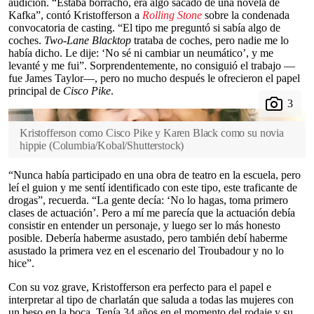
audición. “Estaba borracho, era algo sacado de una novela de
Kafka”, contó Kristofferson a
Rolling Stone
sobre la condenada
convocatoria de casting. “El tipo me preguntó si sabía algo de
coches.
Two-Lane Blacktop
trataba de coches, pero nadie me lo
había dicho. Le dije: ‘No sé ni cambiar un neumático’, y me
levanté y me fui”. Sorprendentemente, no consiguió el trabajo —
fue James Taylor—, pero no mucho después le ofrecieron el papel
principal de
Cisco Pike
.
Kristofferson como Cisco Pike y Karen Black como su novia
hippie
(
Columbia/Kobal/Shutterstock
)
“Nunca había participado en una obra de teatro en la escuela, pero
leí el guion y me sentí identificado con este tipo, este traficante de
drogas”, recuerda. “La gente decía: ‘No lo hagas, toma primero
clases de actuación’. Pero a mí me parecía que la actuación debía
consistir en entender un personaje, y luego ser lo más honesto
posible. Debería haberme asustado, pero también debí haberme
asustado la primera vez en el escenario del Troubadour y no lo
hice”.
Con su voz grave, Kristofferson era perfecto para el papel e
interpretar al tipo de charlatán que saluda a todas las mujeres con
un beso en la boca. Tenía 34 años en el momento del rodaje y su