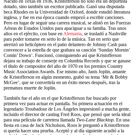
Nacido en Texas en 1936, Kristofferson no sólo era un deportista
dotado, sino también un escritor publicado. Ganó una disputada
beca Rhodes en la Universidad de Oxford, donde estudió literatura
inglesa, y fue en esa época cuando empezó a escribir canciones.
Pero en lugar de seguir una carrera musical, se alistó en las Fuerzas
Aéreas de Estados Unidos para apaciguar a su familia. Tras unos
años en el ejército, con base en
Alemania
, se trasladó a Nashville
para poder tomarse en serio lo de la música. Tan en serio que
aterrizó un helicóptero en el patio delantero de Johnny Cash para
convencer a la estrella de que grabara su canción ‘Sunday Mornin’
Comin’ Down’. Funcionó, consiguiendo así que Kristofferson
dejara su trabajo de conserje en Columbia Records y que se ganase
el título de compositor del año de 1970 en los premios Country
Music Association Awards. Ese mismo año, Janis Joplin, amante
de Kristofferson en algún momento, grabó su tema ‘Me & Bobby
McGee’, que se convertiría en un éxito meses después, tras la
prematura muerte de Joplin.
También fue el año en el que Kristofferson fue buscado por
primera vez para actuar en pantalla. Su primera actuación en el
legendario Troubadour de Los Ángeles impresionó a mucha gente,
incluido el director de casting Fred Roos, que pensó que sería ideal
para una película de carretera llamada
Two-Lane Blacktop.
En una
fiesta en casa de Jack Nicholson, Roos le preguntó a Kristofferson
si quería hacer una prueba. Aceptó y al día siguiente acudió a la