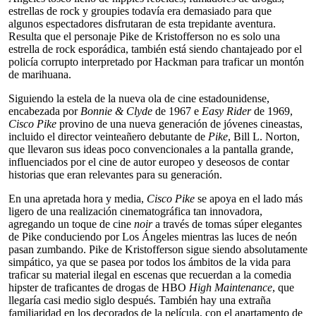
estrellas de rock y groupies todavía era demasiado para que
algunos espectadores disfrutaran de esta trepidante aventura.
Resulta que el personaje Pike de Kristofferson no es solo una
estrella de rock esporádica, también está siendo chantajeado por el
policía corrupto interpretado por Hackman para traficar un montón
de marihuana.
Siguiendo la estela de la nueva ola de cine estadounidense,
encabezada por
Bonnie & Clyde
de 1967 e
Easy Rider
de 1969,
Cisco Pike
provino de una nueva generación de jóvenes cineastas,
incluido el director veinteañero debutante de
Pike
, Bill L. Norton,
que llevaron sus ideas poco convencionales a la pantalla grande,
influenciados por el cine de autor europeo y deseosos de contar
historias que eran relevantes para su generación.
En una apretada hora y media,
Cisco Pike
se apoya en el lado más
ligero de una realización cinematográfica tan innovadora,
agregando un toque de cine
noir
a través de tomas súper elegantes
de Pike conduciendo por Los Ángeles mientras las luces de neón
pasan zumbando. Pike de Kristofferson sigue siendo absolutamente
simpático, ya que se pasea por todos los ámbitos de la vida para
traficar su material ilegal en escenas que recuerdan a la comedia
hipster de traficantes de drogas de HBO
High Maintenance
, que
llegaría casi medio siglo después. También hay una extraña
familiaridad en los decorados de la película, con el apartamento de