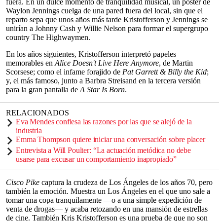
fuera. En un dulce momento de tranquilidad musical, un póster de
Waylon Jennings cuelga de una pared fuera del local, sin que el
reparto sepa que unos años más tarde Kristofferson y Jennings se
unirían a Johnny Cash y Willie Nelson para formar el supergrupo
country The Highwaymen.
En los años siguientes, Kristofferson interpretó papeles
memorables en
Alice Doesn't Live Here Anymore
, de Martin
Scorsese; como el infame forajido de
Pat Garrett & Billy the Kid
;
y, el más famoso, junto a Barbra Streisand en la tercera versión
para la gran pantalla de
A Star Is Born
.
RELACIONADOS
Eva Mendes confiesa las razones por las que se alejó de la
industria
Emma Thompson quiere iniciar una conversación sobre placer
Entrevista a Will Poulter: “La actuación metódica no debe
usarse para excusar un comportamiento inapropiado”
Cisco Pike
captura la crudeza de Los Ángeles de los años 70, pero
también la emoción. Muestra un Los Ángeles en el que uno sale a
tomar una copa tranquilamente —o a una simple expedición de
venta de drogas— y acaba retozando en una mansión de estrellas
de cine. También Kris Kristofferson es una prueba de que no son