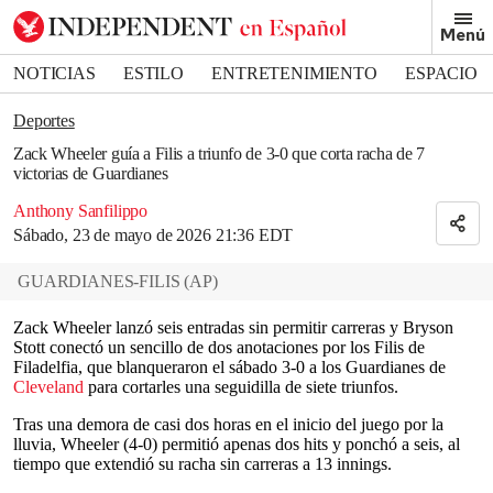
Removed from bookmarks
Menú
Close popover
Bookmark popover
NOTICIAS
ESTILO
ENTRETENIMIENTO
ESPACIO
DEPORTES
Deportes
Zack Wheeler guía a Filis a triunfo de 3-0 que corta racha de 7
victorias de Guardianes
Anthony Sanfilippo
Sábado, 23 de mayo de 2026 21:36 EDT
GUARDIANES-FILIS
(
AP
)
Zack Wheeler lanzó seis entradas sin permitir carreras y Bryson
Stott conectó un sencillo de dos anotaciones por los Filis de
Filadelfia, que blanqueraron el sábado 3-0 a los Guardianes de
Cleveland
para cortarles una seguidilla de siete triunfos.
Tras una demora de casi dos horas en el inicio del juego por la
lluvia, Wheeler (4-0) permitió apenas dos hits y ponchó a seis, al
tiempo que extendió su racha sin carreras a 13 innings.