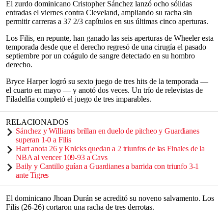
El zurdo dominicano Cristopher Sánchez lanzó ocho sólidas
entradas el viernes contra Cleveland, ampliando su racha sin
permitir carreras a 37 2/3 capítulos en sus últimas cinco aperturas.
Los Filis, en repunte, han ganado las seis aperturas de Wheeler esta
temporada desde que el derecho regresó de una cirugía el pasado
septiembre por un coágulo de sangre detectado en su hombro
derecho.
Bryce Harper logró su sexto juego de tres hits de la temporada —
el cuarto en mayo — y anotó dos veces. Un trío de relevistas de
Filadelfia completó el juego de tres imparables.
RELACIONADOS
Sánchez y Williams brillan en duelo de pitcheo y Guardianes
superan 1-0 a Filis
Hart anota 26 y Knicks quedan a 2 triunfos de las Finales de la
NBA al vencer 109-93 a Cavs
Baily y Cantillo guían a Guardianes a barrida con triunfo 3-1
ante Tigres
El dominicano Jhoan Durán se acreditó su noveno salvamento. Los
Filis (26-26) cortaron una racha de tres derrotas.