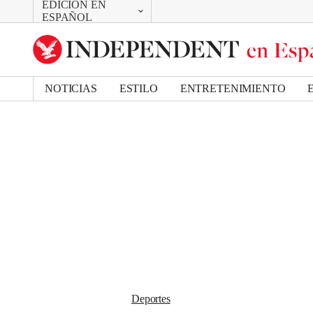
EDICIÓN EN
CAMBIAR
Removed from bookmarks
ESPAÑOL
Close popover
UK Edition
Bookmark popover
US Edition
NOTICIAS
ESTILO
ENTRETENIMIENTO
Deportes