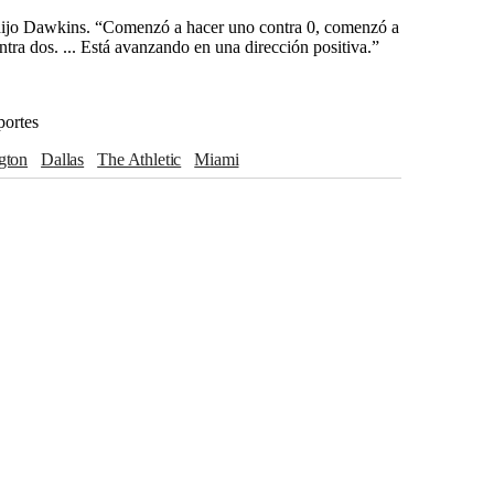
 dijo Dawkins. “Comenzó a hacer uno contra 0, comenzó a
tra dos. ... Está avanzando en una dirección positiva.”
portes
ngton
Dallas
The Athletic
Miami