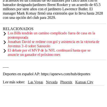
a acuerdos en un contrato de 60 millones por cinco años con el
bateador designado/jardinero Brent Rooker y un acuerdo de 65.5
millones por siete años con el jardinero Lawrence Butler. El
manager Mark Kotsay firmó una extensión que lo lleva hasta 2028
con una opción del club para 2029.
RELACIONADOS
Los Bills tendrán un camino complicado fuera de casa en la
postemporada
Jonathan David se redime con gol y asistencia en la victoria de
Juventus 3 -0 sobre Sassuolo
El debate por el MVP de la NFL continuará hasta que se
anuncie un ganador el próximo mes
___
Deportes en español AP: https://apnews.com/hub/deportes
Lee más sobre
Las Vegas
Nevada
Phoenix
Kansas City
New York Mets