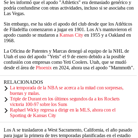
Se les informó que el apodo "Athletics" era demasiado genérico y
podría confundirse con otras actividades, incluso si se asociaba con
Las Vegas.
Sin embargo, ese ha sido el apodo del club desde que los Atléticos
de Filadelfia comenzaron a jugar en 1901. Los A's mantuvieron el
apodo cuando se mudaron a
Kansas City
en 1955 y a Oakland en
1968.
La Oficina de Patentes y Marcas denegó al equipo de la NHL de
Utah el uso del apodo "Yetis" el 9 de enero debido a la posible
confusión con empresas como Yeti Coolers. Utah, que se mudó
desde el área de
Phoenix
en 2024, ahora usa el apodo "Mammoth".
RELACIONADOS
La temporada de la NBA se acerca a la mitad con sorpresas,
buenas y malas.
Triple de Durant en los últimos segundos da a los Rockets
victoria 100-97 sobre los Suns
Raphael Wicky regresa a dirigr en la MLS, ahora con el
Sporting de Kansas City
Los A se trasladaron a West Sacramento, California, el año pasado
para jugar la primera de tres temporadas planificadas en el estadio