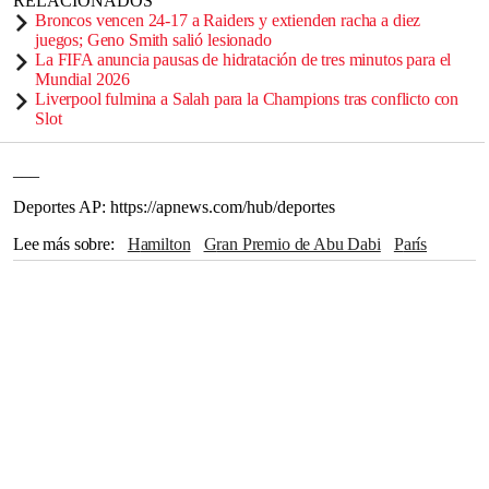
RELACIONADOS
Broncos vencen 24-17 a Raiders y extienden racha a diez
juegos; Geno Smith salió lesionado
La FIFA anuncia pausas de hidratación de tres minutos para el
Mundial 2026
Liverpool fulmina a Salah para la Champions tras conflicto con
Slot
___
Deportes AP: https://apnews.com/hub/deportes
Lee más sobre
Hamilton
Gran Premio de Abu Dabi
París
Hungría
China
Charles Leclerc
Mercedes
Abu Dhabi
Brasil
Ferrari
Miami
Sky Sports
Bélgica
Países Bajos
Mónaco
Las Vegas