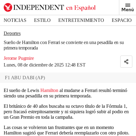
Removed from bookmarks
Menú
Close popover
Bookmark popover
NOTICIAS
ESTILO
ENTRETENIMIENTO
ESPACIO
DEPORTES
Deportes
Sueño de Hamilton con Ferrari se convierte en una pesadilla en su
primera temporada
Jerome Pugmire
Lunes, 08 de diciembre de 2025 12:48 EST
F1 ABU DABI
(
AP
)
El sueño de Lewis
Hamilton
al mudarse a Ferrari resultó terminó
siendo una pesadilla en su primera temporada.
El británico de 40 años buscaba su octavo título de la Fórmula 1,
pero fracasó estrepitosamente y ni siquiera logró subir al podio en
un Gran Premio en toda la campaña.
Las cosas se volvieron tan frustrantes que en un momento
Hamilton sugirió que Ferrari debería reemplazarlo con otro piloto.