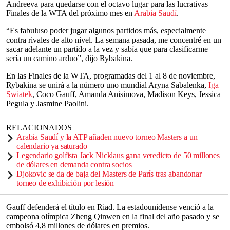
Andreeva para quedarse con el octavo lugar para las lucrativas
Finales de la WTA del próximo mes en
Arabia Saudí
.
“Es fabuluso poder jugar algunos partidos más, especialmente
contra rivales de alto nivel. La semana pasada, me concentré en un
sacar adelante un partido a la vez y sabía que para clasificarme
sería un camino arduo”, dijo Rybakina.
En las Finales de la WTA, programadas del 1 al 8 de noviembre,
Rybakina se unirá a la número uno mundial Aryna Sabalenka,
Iga
Swiatek
, Coco Gauff, Amanda Anisimova, Madison Keys, Jessica
Pegula y Jasmine Paolini.
RELACIONADOS
Arabia Saudí y la ATP añaden nuevo torneo Masters a un
calendario ya saturado
Legendario golfista Jack Nicklaus gana veredicto de 50 millones
de dólares en demanda contra socios
Djokovic se da de baja del Masters de París tras abandonar
torneo de exhibición por lesión
Gauff defenderá el título en Riad. La estadounidense venció a la
campeona olímpica Zheng Qinwen en la final del año pasado y se
embolsó 4,8 millones de dólares en premios.