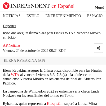
Removed from bookmarks
Menú
Close popover
Bookmark popover
NOTICIAS
ESTILO
ENTRETENIMIENTO
ESPACIO
DEPORTES
Deportes
Rybakina asegura última plaza para Finales WTA al vencer a Mboko
en Tokio
AP Noticias
Viernes, 24 de octubre de 2025 09:24 EDT
ELENA RYBAKINA
(
AP
)
Elena Rybakina aseguró la última plaza disponible para las Finales
de la
WTA
al vencer el viernes 6-3, 7-6 (4) a la adolescente
canadiense Victoria Mboko en los cuartos de final del Abierto Pan
Pacífico.
La campeona de Wimbledon 2022 se enfrentará a la checa Linda
Noskova en las semifinales del torneo en Tokio.
Rybakina, quien representa a
Kazajistán
, superó a la rusa Mirra