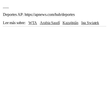
___
Deportes AP: https://apnews.com/hub/deportes
Lee más sobre
WTA
Arabia Saudí
Kazajistán
Iga Swiatek