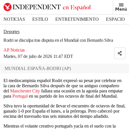
Removed from bookmarks
Menú
Close popover
Bookmark popover
NOTICIAS
ESTILO
ENTRETENIMIENTO
ESPACIO
DEPORTES
Deportes
Rodri se disculpa tras disputa en el Mundial con Bernardo Silva
AP Noticias
Martes, 07 de julio de 2026 11:47 EDT
MUNDIAL ESPAÑA-RODRI
(
AP
)
El mediocampista español Rodri expresó su pesar por celebrar en
la cara de Bernardo Silva después de que su antiguo compañero
del
Manchester City
fallara una ocasión en la agonía para empatar
para
Portugal
en su partido de los octavos de final del Mundial.
Silva tuvo la oportunidad de llevar el encuentro de octavos de final,
ganado 1-0 por España el lunes, a la prórroga. Pero cabeceó por
encima del travesaño tras seis minutos del tiempo añadido.
Mientras el volante creativo portugués yacía en el suelo con la