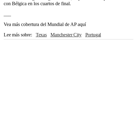
con Bélgica en los cuartos de final.
___
Vea más cobertura del Mundial de AP aquí
Lee más sobre
Texas
Manchester City
Portugal
Balón de Oro
Real Madrid
Bélgica