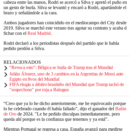
cabeza entre las manos, Rodri se acercó a Silva y apretó el puño en
un gesto de burla. Silva se levantó y encaró a Rodri, apartándole el
brazo y señalándole a la cara.
Ambos jugadores han coincidido en el mediocampo del City desde
2019. Silva se marchó este verano tras agotar su contrato y acaba d
fichar con el
Real Madrid
.
Rodri declaró a los periodistas después del partido que le había
pedido perdón a Silva.
RELACIONADOS
“Revoca esto”: Bélgica se burla de Trump tras el Mundial
Julián Álvarez, uno de 3 cambios en la Argentina de Messi ante
Egipto en 8vos del Mundial
FIFA elogia a árbitro brasileño del Mundial que Trump tachó de
"sospechoso" por roja a Balogun
“Creo que ya lo he dicho anteriormente, me he equivocado porque
lo he celebrado cuando él había fallado”, dijo el ganador del
Balón
de Oro
de 2024. "Le he pedido disculpas inmediatamente, pero
queda ahí porque es la confianza que tenemos y ya está”.
Mientras Portugal se regresa a casa, España avanzó para medirse