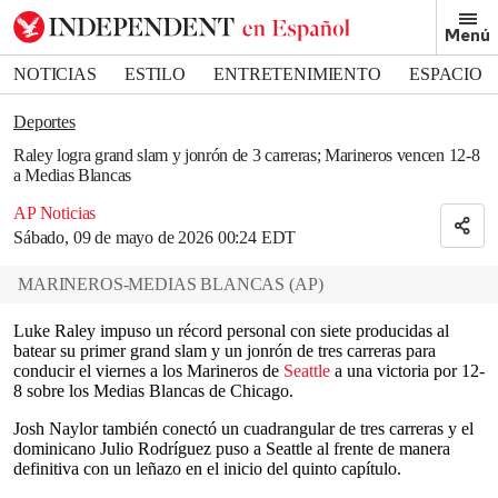
Removed from bookmarks
Menú
Close popover
Bookmark popover
NOTICIAS
ESTILO
ENTRETENIMIENTO
ESPACIO
DEPORTES
Deportes
Raley logra grand slam y jonrón de 3 carreras; Marineros vencen 12-8
a Medias Blancas
AP Noticias
Sábado, 09 de mayo de 2026 00:24 EDT
MARINEROS-MEDIAS BLANCAS
(
AP
)
Luke Raley impuso un récord personal con siete producidas al
batear su primer grand slam y un jonrón de tres carreras para
conducir el viernes a los Marineros de
Seattle
a una victoria por 12-
8 sobre los Medias Blancas de Chicago.
Josh Naylor también conectó un cuadrangular de tres carreras y el
dominicano Julio Rodríguez puso a Seattle al frente de manera
definitiva con un leñazo en el inicio del quinto capítulo.