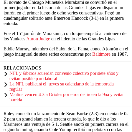
El novato de Chicago Munetaka Murakami se convirtió en el
primer jugador en la historia de las Grandes Ligas en disparar un
jonrón en el primer juego de ocho series consecutivas. Pegó un
cuadrangular solitario ante Emerson Hancock (3-1) en la primera
entrada.
Fue el 15º jonrón de Murakami, con lo que empató al cañonero de
los Yankees
Aaron Judge
en el liderato de las Grandes Ligas.
Eddie Murray, miembro del Salón de la Fama, conectó jonrón en el
juego inaugural de siete series consecutivas por
Baltimore
en 1987.
RELACIONADOS
NFL y árbitros acuerdan convenio colectivo por siete años y
evitan posible paro laboral
La NFL publicará el jueves su calendario de la temporada
regular
Marlins vencen 4-3 a Orioles por error de tiro en la 9na y evitan
barrida
Raley conectó un lanzamiento de Sean Burke (2-3) en cuenta de 0-
2 para un grand slam en la tercera entrada, lo que le dio a los
Marineros una ventaja de 5-1. Seattle anotó su primera carrera en el
segundo inning, cuando Cole Young recibió un pelotazo con las