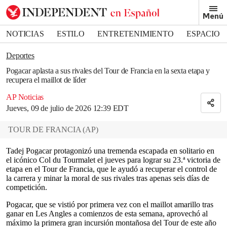
Removed from bookmarks
Menú
Close popover
Bookmark popover
NOTICIAS
ESTILO
ENTRETENIMIENTO
ESPACIO
DEPORTES
Deportes
Pogacar aplasta a sus rivales del Tour de Francia en la sexta etapa y
recupera el maillot de líder
AP Noticias
Jueves, 09 de julio de 2026 12:39 EDT
TOUR DE FRANCIA
(
AP
)
Tadej Pogacar protagonizó una tremenda escapada en solitario en
el icónico Col du Tourmalet el jueves para lograr su 23.ª victoria de
etapa en el Tour de Francia, que le ayudó a recuperar el control de
la carrera y minar la moral de sus rivales tras apenas seis días de
competición.
Pogacar, que se vistió por primera vez con el maillot amarillo tras
ganar en Les Angles a comienzos de esta semana, aprovechó al
máximo la primera gran incursión montañosa del Tour de este año