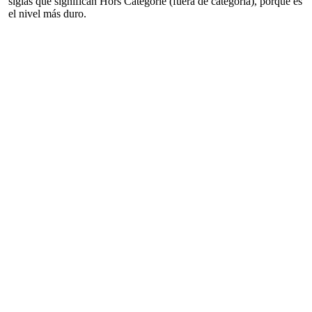
siglas que significan Hors Catégorie (fuera de categoría), porque es
el nivel más duro.