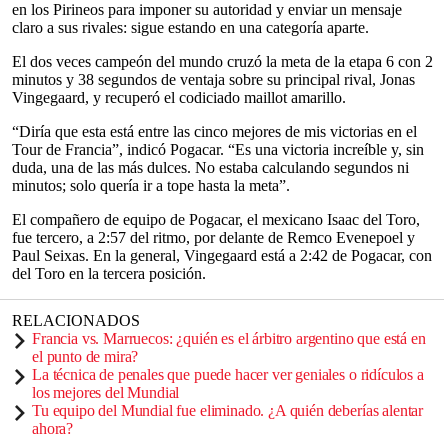
en los Pirineos para imponer su autoridad y enviar un mensaje
claro a sus rivales: sigue estando en una categoría aparte.
El dos veces campeón del mundo cruzó la meta de la etapa 6 con 2
minutos y 38 segundos de ventaja sobre su principal rival, Jonas
Vingegaard, y recuperó el codiciado maillot amarillo.
“Diría que esta está entre las cinco mejores de mis victorias en el
Tour de Francia”, indicó Pogacar. “Es una victoria increíble y, sin
duda, una de las más dulces. No estaba calculando segundos ni
minutos; solo quería ir a tope hasta la meta”.
El compañero de equipo de Pogacar, el mexicano Isaac del Toro,
fue tercero, a 2:57 del ritmo, por delante de Remco Evenepoel y
Paul Seixas. En la general, Vingegaard está a 2:42 de Pogacar, con
del Toro en la tercera posición.
RELACIONADOS
Francia vs. Marruecos: ¿quién es el árbitro argentino que está en
el punto de mira?
La técnica de penales que puede hacer ver geniales o ridículos a
los mejores del Mundial
Tu equipo del Mundial fue eliminado. ¿A quién deberías alentar
ahora?