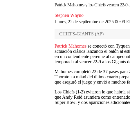
Patrick Mahomes y los Chiefs vencen 22-9 a 
Stephen Whyno
Lunes, 22 de septiembre de 2025 00:09 
CHIEFS-GIANTS
(
AP
)
Patrick Mahomes
se conectó con Tyquan
actuación clásica lanzando el balón al est
en un contendiente perenne al campeonat
temporada al vencer 22-9 a los Gigants 
Mahomes completó 22 de 37 pases para 2
Thornton a mitad del último cuarto prep
que aseguró el juego y envió a muchos fan
Los Chiefs (1-2) evitaron lo que habría s
que Andy Reid asumiera como entrenador 
Super Bowl y dos apariciones adicionales,