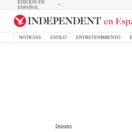
EDICIÓN EN
CAMBIAR
Removed from bookmarks
ESPAÑOL
Close popover
UK Edition
Bookmark popover
US Edition
NOTICIAS
ESTILO
ENTRETENIMIENTO
Deportes