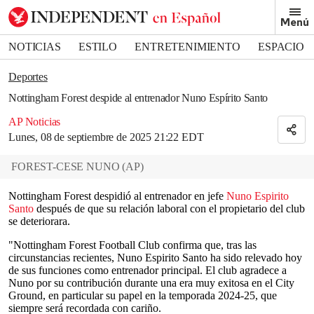
Removed from bookmarks
Menú
Close popover
Bookmark popover
NOTICIAS
ESTILO
ENTRETENIMIENTO
ESPACIO
DEPORTES
Deportes
Nottingham Forest despide al entrenador Nuno Espírito Santo
AP Noticias
Lunes, 08 de septiembre de 2025 21:22 EDT
FOREST-CESE NUNO
(
AP
)
Nottingham Forest despidió al entrenador en jefe
Nuno Espirito
Santo
después de que su relación laboral con el propietario del club
se deteriorara.
"Nottingham Forest Football Club confirma que, tras las
circunstancias recientes, Nuno Espirito Santo ha sido relevado hoy
de sus funciones como entrenador principal. El club agradece a
Nuno por su contribución durante una era muy exitosa en el City
Ground, en particular su papel en la temporada 2024-25, que
siempre será recordada con cariño.