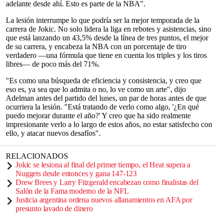
adelante desde ahí. Esto es parte de la NBA".
La lesión interrumpe lo que podría ser la mejor temporada de la
carrera de Jokic. No solo lidera la liga en rebotes y asistencias, sino
que está lanzando un 43,5% desde la línea de tres puntos, el mejor
de su carrera, y encabeza la NBA con un porcentaje de tiro
verdadero —una fórmula que tiene en cuenta los triples y los tiros
libres— de poco más del 71%.
"Es como una búsqueda de eficiencia y consistencia, y creo que
eso es, ya sea que lo admita o no, lo ve como un arte", dijo
Adelman antes del partido del lunes, un par de horas antes de que
ocurriera la lesión. "Está tratando de verlo como algo, '¿En qué
puedo mejorar durante el año?' Y creo que ha sido realmente
impresionante verlo a lo largo de estos años, no estar satisfecho con
ello, y atacar nuevos desafíos".
RELACIONADOS
Jokic se lesiona al final del primer tiempo, el Heat supera a
Nuggets desde entonces y gana 147-123
Drew Brees y Larry Fitzgerald encabezan como finalistas del
Salón de la Fama moderno de la NFL
Justicia argentina ordena nuevos allanamientos en AFA por
presunto lavado de dinero