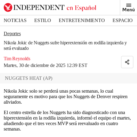
Removed from bookmarks
Menú
Close popover
Bookmark popover
NOTICIAS
ESTILO
ENTRETENIMIENTO
ESPACIO
DEPORTES
Deportes
Nikola Jokic de Nuggets sufre hiperextensión en rodilla izquierda y
será evaluado
Tim Reynolds
Martes, 30 de diciembre de 2025 12:39 EST
NUGGETS HEAT
(
AP
)
Nikola Jokic solo se perderá unas pocas semanas, lo cual
seguramente es motivo para que los Nuggets de Denver respiren
aliviados.
El centro estrella de los Nuggets ha sido diagnosticado con una
hiperextensión en la rodilla izquierda, informó el equipo el martes,
añadiendo que el tres veces MVP será reevaluado en cuatro
semanas.