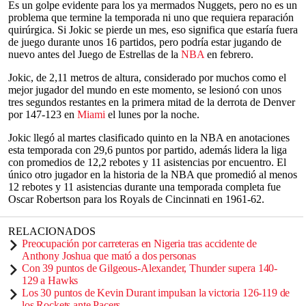
Es un golpe evidente para los ya mermados Nuggets, pero no es un
problema que termine la temporada ni uno que requiera reparación
quirúrgica. Si Jokic se pierde un mes, eso significa que estaría fuera
de juego durante unos 16 partidos, pero podría estar jugando de
nuevo antes del Juego de Estrellas de la
NBA
en febrero.
Jokic, de 2,11 metros de altura, considerado por muchos como el
mejor jugador del mundo en este momento, se lesionó con unos
tres segundos restantes en la primera mitad de la derrota de Denver
por 147-123 en
Miami
el lunes por la noche.
Jokic llegó al martes clasificado quinto en la NBA en anotaciones
esta temporada con 29,6 puntos por partido, además lidera la liga
con promedios de 12,2 rebotes y 11 asistencias por encuentro. El
único otro jugador en la historia de la NBA que promedió al menos
12 rebotes y 11 asistencias durante una temporada completa fue
Oscar Robertson para los Royals de Cincinnati en 1961-62.
RELACIONADOS
Preocupación por carreteras en Nigeria tras accidente de
Anthony Joshua que mató a dos personas
Con 39 puntos de Gilgeous-Alexander, Thunder supera 140-
129 a Hawks
Los 30 puntos de Kevin Durant impulsan la victoria 126-119 de
los Rockets ante Pacers