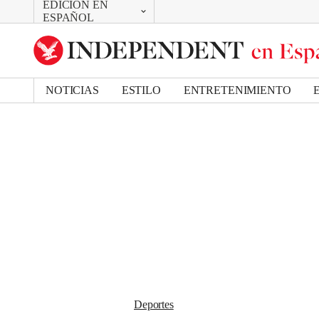
EDICIÓN EN
CAMBIAR
Removed from bookmarks
ESPAÑOL
Close popover
UK Edition
Bookmark popover
US Edition
NOTICIAS
ESTILO
ENTRETENIMIENTO
Deportes