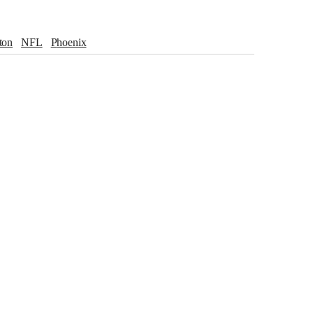
gton
NFL
Phoenix