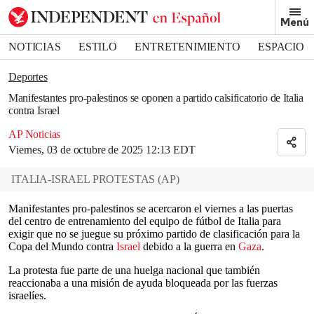
Removed from bookmarks
Menú
Close popover
Bookmark popover
NOTICIAS
ESTILO
ENTRETENIMIENTO
ESPACIO
DEPORTES
Deportes
Manifestantes pro-palestinos se oponen a partido calsificatorio de Italia
contra Israel
AP Noticias
Viernes, 03 de octubre de 2025 12:13 EDT
ITALIA-ISRAEL PROTESTAS
(
AP
)
Manifestantes pro-palestinos se acercaron el viernes a las puertas
del centro de entrenamiento del equipo de fútbol de Italia para
exigir que no se juegue su próximo partido de clasificación para la
Copa del Mundo contra
Israel
debido a la guerra en
Gaza
.
La protesta fue parte de una huelga nacional que también
reaccionaba a una misión de ayuda bloqueada por las fuerzas
israelíes.