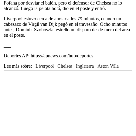
Fofana por desviar el balón, pero el defensor de Chelsea no lo
alcanzó. Luego la pelota botó, dio en el poste y entró.
Liverpool estuvo cerca de anotar a los 79 minutos, cuando un
cabezazo de Virgil van Dijk pegó en el travesaño. Ocho minutos
antes, Dominik Szoboszlai estrelló un disparo desde fuera del área
en el poste.
___
Deportes AP: https://apnews.com/hub/deportes
Lee más sobre
Liverpool
Chelsea
Inglaterra
Aston Villa