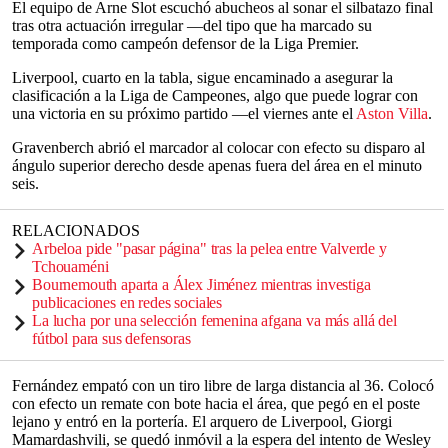
El equipo de Arne Slot escuchó abucheos al sonar el silbatazo final
tras otra actuación irregular —del tipo que ha marcado su
temporada como campeón defensor de la Liga Premier.
Liverpool, cuarto en la tabla, sigue encaminado a asegurar la
clasificación a la Liga de Campeones, algo que puede lograr con
una victoria en su próximo partido —el viernes ante el
Aston Villa
.
Gravenberch abrió el marcador al colocar con efecto su disparo al
ángulo superior derecho desde apenas fuera del área en el minuto
seis.
RELACIONADOS
Arbeloa pide "pasar página" tras la pelea entre Valverde y
Tchouaméni
Bournemouth aparta a Álex Jiménez mientras investiga
publicaciones en redes sociales
La lucha por una selección femenina afgana va más allá del
fútbol para sus defensoras
Fernández empató con un tiro libre de larga distancia al 36. Colocó
con efecto un remate con bote hacia el área, que pegó en el poste
lejano y entró en la portería. El arquero de Liverpool, Giorgi
Mamardashvili, se quedó inmóvil a la espera del intento de Wesley