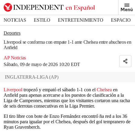
Removed from bookmarks
Menú
Close popover
Bookmark popover
NOTICIAS
ESTILO
ENTRETENIMIENTO
ESPACIO
DEPORTES
Deportes
Liverpool se conforma con empate 1-1 ante Chelsea entre abucheos en
Anfield
AP Noticias
Sábado, 09 de mayo de 2026 10:20 EDT
INGLATERRA-LIGA
(
AP
)
Liverpool
tropezó y empató el sábado 1-1 con el
Chelsea
en
Anfield para apenas acercarse a los puestos de clasificación a la
Liga de Campeones, mientras que los visitantes cortaron una racha
de seis derrotas consecutivas en la Liga Premier.
El tiro libre con bote de Enzo Fernández encontró ña red a los 36
minutos para igualar por el Chelsea, después del gol tempranero de
Ryan Gravenberch.