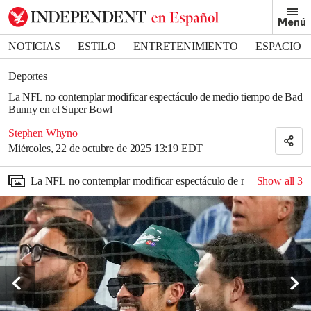
Removed from bookmarks
Menú
Close popover
Bookmark popover
NOTICIAS
ESTILO
ENTRETENIMIENTO
ESPACIO
DEPORTES
Deportes
La NFL no contemplar modificar espectáculo de medio tiempo de Bad
Bunny en el Super Bowl
Stephen Whyno
Miércoles, 22 de octubre de 2025 13:19 EDT
La NFL no contemplar modificar espectáculo de medio tiempo d
Show all
3