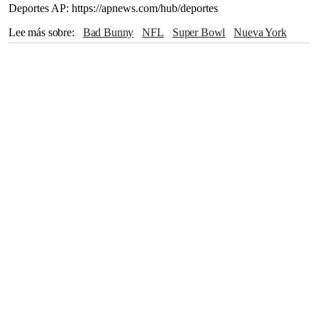
Deportes AP: https://apnews.com/hub/deportes
Lee más sobre
Bad Bunny
NFL
Super Bowl
Nueva York
Roger Goodell
Donald Trump
Puerto Rico
San Francisco
California