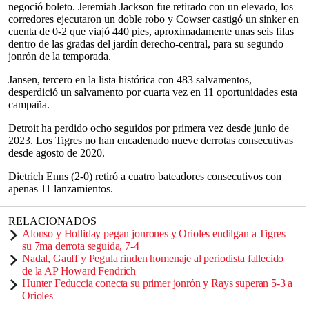
negoció boleto. Jeremiah Jackson fue retirado con un elevado, los
corredores ejecutaron un doble robo y Cowser castigó un sinker en
cuenta de 0-2 que viajó 440 pies, aproximadamente unas seis filas
dentro de las gradas del jardín derecho-central, para su segundo
jonrón de la temporada.
Jansen, tercero en la lista histórica con 483 salvamentos,
desperdició un salvamento por cuarta vez en 11 oportunidades esta
campaña.
Detroit ha perdido ocho seguidos por primera vez desde junio de
2023. Los Tigres no han encadenado nueve derrotas consecutivas
desde agosto de 2020.
Dietrich Enns (2-0) retiró a cuatro bateadores consecutivos con
apenas 11 lanzamientos.
RELACIONADOS
Alonso y Holliday pegan jonrones y Orioles endilgan a Tigres
su 7ma derrota seguida, 7-4
Nadal, Gauff y Pegula rinden homenaje al periodista fallecido
de la AP Howard Fendrich
Hunter Feduccia conecta su primer jonrón y Rays superan 5-3 a
Orioles