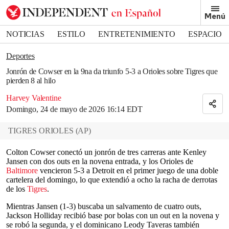
Removed from bookmarks
Menú
Close popover
Bookmark popover
NOTICIAS
ESTILO
ENTRETENIMIENTO
ESPACIO
DEPORTES
Deportes
Jonrón de Cowser en la 9na da triunfo 5-3 a Orioles sobre Tigres que
pierden 8 al hilo
Harvey Valentine
Domingo, 24 de mayo de 2026 16:14 EDT
TIGRES ORIOLES
(
AP
)
Colton Cowser conectó un jonrón de tres carreras ante Kenley
Jansen con dos outs en la novena entrada, y los Orioles de
Baltimore
vencieron 5-3 a Detroit en el primer juego de una doble
cartelera del domingo, lo que extendió a ocho la racha de derrotas
de los
Tigres
.
Mientras Jansen (1-3) buscaba un salvamento de cuatro outs,
Jackson Holliday recibió base por bolas con un out en la novena y
se robó la segunda, y el dominicano Leody Taveras también