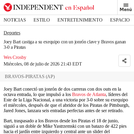
Removed from bookmarks
Menú
Close popover
Bookmark popover
NOTICIAS
ESTILO
ENTRETENIMIENTO
ESPACIO
DEPORTES
Deportes
Joey Bart castiga a su exequipo con un jonrón clave y Bravos ganan
3-0 a Piratas
Wes Crosby
Miércoles, 08 de julio de 2026 21:43 EDT
BRAVOS-PIRATAS
(
AP
)
Joey Bart conectó un jonrón de dos carreras con dos outs en la
octava entrada, lo que impulsó a los
Bravos de Atlanta
, líderes del
Este de la Liga Nacional, a una victoria por 3-0 sobre su exequipo
el miércoles, después de que el abridor de los Piratas de Pittsburgh,
Jared Jones, lanzara seis entradas perfectas antes de ser retirado.
Bart, traspasado a los Bravos desde los Piratas el 18 de junio,
siguió a un doble de Mike Yastrzemski con un batazo de 422 pies
hacia el jardín entre izquierdo y central ante un slider del