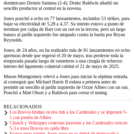
dominicano Dennis Santana (2-4). Drake Baldwin añadió un
sencillo productor al central en la novena.
Jones ponchó a ocho en 77 lanzamientos, incluidos 53 strikes, para
bajar su efectividad de 5,28 a 4,37. Su intento estuvo a punto de
terminar por culpa de Bart con un out en la tercera, pero un largo
batazo al jardín izquierdo fue atrapado contra la barda por Bryan
Reynolds.
Jones, de 24 años, no ha realizado más de 81 lanzamientos en ocho
aperturas desde que regresó el 20 de mayo, tras perderse toda la
temporada pasada luego de someterse a una cirugía de refuerzo
interno del ligamento colateral cubital el 21 de mayo de 2025.
Mason Montgomery relevó a Jones para iniciar la séptima entrada,
al conseguir que Michael Harris II rodara a primera antes de
permitir un sencillo al jardín izquierdo de Ozzie Albies con un out.
Ponchó a Matt Olson y a Baldwin para cerrar el inning.
RELACIONADOS
Los Bravos limitan en dos hits a los Cardenales y se imponen 5-
1 con jonrón de Albies
Church y Velázquez conectan jonrones y los Cardenales vencen
5-3 a unos Bravos en caída libre
France pega jonrón, Sears gana en su debut de temporada y