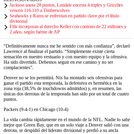
Jackson anota 28 puntos, Landale encesta 4 triples y Grizzlies
vencen 116-110 a Timberwolves
Seahawks y Rams se enfrentan en partido clave por el título
divisional
Filis incorporan al derecho Keller con contrato de 22 millones y
2 años, según fuente de AP
“Definitivamente nunca me he sentido con más confianza”, declaró
Lawrence al finalizar el partido. “Simplemente existe cierta
sensación en nuestro vestuario y con nuestro equipo y la ofensiva.
Ha sido divertido. Debemos seguir en ese camino y no ser
complacientes”.
Denver no se los permitirá. Nix ha montado seis ofensivas para
ganar el partido esta temporada, la defensiva es hermética en la
zona roja (38,5% de touchdowns admitidos) y, en resumen, las
únicas dos derrotas de la temporada han sido por un total de cuatro
puntos.
Packers (9-4-1) en Chicago (10-4)
La vida cambia rápidamente en el mundo de la NFL. Nadie lo sabe
mejor que Green Bay, que en un solo viaje a Denver salió con una
derrota, se despidió del liderato divisional y perdió a su ancla