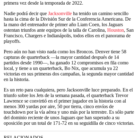
primera vez desde la temporada de 2022.
Nadie podrá decir que
Jacksonville
ha tenido un camino sencillo
hasta la cima de la División Sur de la Conferencia Americana. De
la mano del entrenador de primer año Liam Coen, los Jaguars
ostentan triunfos ante equipos de la talla de Carolina,
Houston
, San
Francisco, Chargers e Indianápolis, todos ellos en el panorama de
playoffs.
Pero aún no han visto nada como los Broncos. Denver tiene 58
capturas de quarterback —la mayor cantidad después de 14
partidos desde 1990—, ha ganado 12 compromisos en fila como
local, y tiene a un quarterback, Bo Nix, que acumula ya 22
victorias en sus primeras dos campañas, la segunda mayor cantidad
en la historia.
Es un reto para cualquiera, pero Jacksonville luce preparado. En el
triunfo sobre los Jets de la semana pasada, el quarterback Trevor
Lawrence se convirtió en el primer jugador en la historia con al
menos 300 yardas por aire, 50 por tierra, cinco envíos de
touchdown por la vía aérea y uno más por la terrestre. Es sólo parte
del dominio reciente de unos Jaguars que han superado a su
oposición por un total de 171-72 en su seguidilla de cinco victorias.
RELACIONADOS