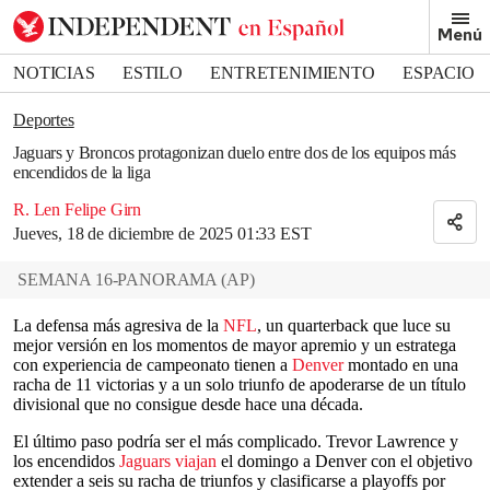
Removed from bookmarks
Menú
Close popover
Bookmark popover
NOTICIAS
ESTILO
ENTRETENIMIENTO
ESPACIO
DEPORTES
Deportes
Jaguars y Broncos protagonizan duelo entre dos de los equipos más
encendidos de la liga
R. Len Felipe Girn
Jueves, 18 de diciembre de 2025 01:33 EST
SEMANA 16-PANORAMA
(
AP
)
La defensa más agresiva de la
NFL
, un quarterback que luce su
mejor versión en los momentos de mayor apremio y un estratega
con experiencia de campeonato tienen a
Denver
montado en una
racha de 11 victorias y a un solo triunfo de apoderarse de un título
divisional que no consigue desde hace una década.
El último paso podría ser el más complicado. Trevor Lawrence y
los encendidos
Jaguars viajan
el domingo a Denver con el objetivo
extender a seis su racha de triunfos y clasificarse a playoffs por