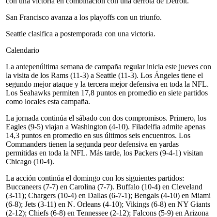
con una victoria en combinación con una derrota de Detroit.
San Francisco avanza a los playoffs con un triunfo.
Seattle clasifica a postemporada con una victoria.
Calendario
La antepenúltima semana de campaña regular inicia este jueves con
la visita de los Rams (11-3) a Seattle (11-3). Los Ángeles tiene el
segundo mejor ataque y la tercera mejor defensiva en toda la NFL.
Los Seahawks permiten 17,8 puntos en promedio en siete partidos
como locales esta campaña.
La jornada continúa el sábado con dos compromisos. Primero, los
Eagles (9-5) viajan a Washington (4-10). Filadelfia admite apenas
14,3 puntos en promedio en sus últimos seis encuentros. Los
Commanders tienen la segunda peor defensiva en yardas
permitidas en toda la NFL. Más tarde, los Packers (9-4-1) visitan
Chicago (10-4).
La acción continúa el domingo con los siguientes partidos:
Buccaneers (7-7) en Carolina (7-7). Buffalo (10-4) en Cleveland
(3-11); Chargers (10-4) en Dallas (6-7-1); Bengals (4-10) en Miami
(6-8); Jets (3-11) en N. Orleans (4-10); Vikings (6-8) en NY Giants
(2-12); Chiefs (6-8) en Tennessee (2-12); Falcons (5-9) en Arizona