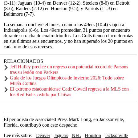
(3-11); Jaguars (10-4) en Denver (12-2); Steelers (8-6) en Detroit
(8-6); Raiders (2-12) en Houston (9-5); y Patriots (11-3) en
Baltimore (7-7).
La semana concluye el lunes, cuando los 49ers (10-4) viajen a
Indianápolis (8-6). Los 49ers promedian 31 puntos por encuentro
durante su racha de cuatro triunfos. Los Colts tienen cinco derrotas
en sus últimos seis encuentros, y no han superado los 20 puntos en
cada uno de esos reveses.
RELACIONADOS
Jeff Hafley predice un regreso con potencial récord de Parsons
tras su lesión con Packers
Guía de los Juegos Olímpicos de Invierno 2026: Todo sobre
Milán-Cortina
El extremo estadounidense Cade Cowell regresa a la MLS con
los Red Bulls cedido por Chivas
___
El periodista de Associated Press Mark Long, en Jacksonville,
Florida, contribuyó con este despacho.
Lee más sobre
Denver
Jaguars
NFL
Houston
Jacksonville